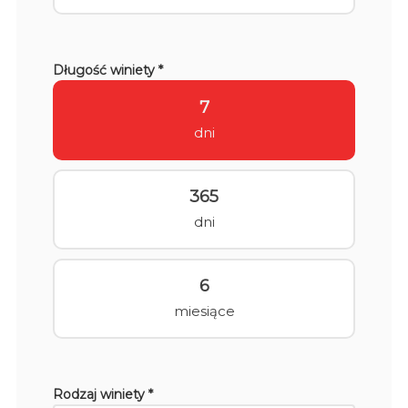
Długość winiety *
7
dni
365
dni
6
miesiące
Rodzaj winiety *