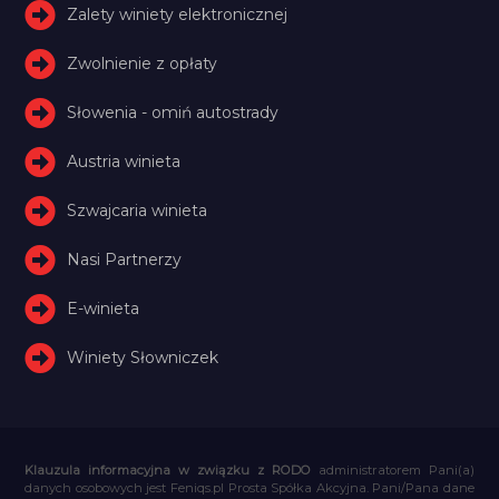
Zalety winiety elektronicznej
Zwolnienie z opłaty
Słowenia - omiń autostrady
Austria winieta
Szwajcaria winieta
Nasi Partnerzy
E-winieta
Winiety Słowniczek
Klauzula informacyjna w związku z RODO
administratorem Pani(a)
danych osobowych jest Feniqs.pl Prosta Spółka Akcyjna. Pani/Pana dane