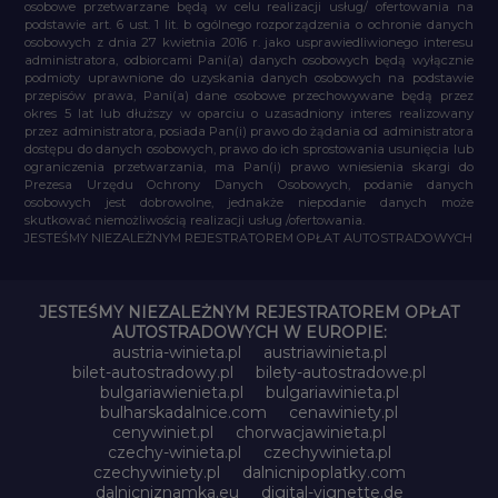
osobowe przetwarzane będą w celu realizacji usług/ ofertowania na
podstawie art. 6 ust. 1 lit. b ogólnego rozporządzenia o ochronie danych
osobowych z dnia 27 kwietnia 2016 r. jako usprawiedliwionego interesu
administratora, odbiorcami Pani(a) danych osobowych będą wyłącznie
podmioty uprawnione do uzyskania danych osobowych na podstawie
przepisów prawa, Pani(a) dane osobowe przechowywane będą przez
okres 5 lat lub dłuższy w oparciu o uzasadniony interes realizowany
przez administratora, posiada Pan(i) prawo do żądania od administratora
dostępu do danych osobowych, prawo do ich sprostowania usunięcia lub
ograniczenia przetwarzania, ma Pan(i) prawo wniesienia skargi do
Prezesa Urzędu Ochrony Danych Osobowych, podanie danych
osobowych jest dobrowolne, jednakże niepodanie danych może
skutkować niemożliwością realizacji usług /ofertowania.
JESTEŚMY NIEZALEŻNYM REJESTRATOREM OPŁAT AUTOSTRADOWYCH
JESTEŚMY NIEZALEŻNYM REJESTRATOREM OPŁAT
AUTOSTRADOWYCH W EUROPIE:
austria-winieta.pl
austriawinieta.pl
bilet-autostradowy.pl
bilety-autostradowe.pl
bulgariawienieta.pl
bulgariawinieta.pl
bulharskadalnice.com
cenawiniety.pl
cenywiniet.pl
chorwacjawinieta.pl
czechy-winieta.pl
czechywinieta.pl
czechywiniety.pl
dalnicnipoplatky.com
dalnicniznamka.eu
digital-vignette.de