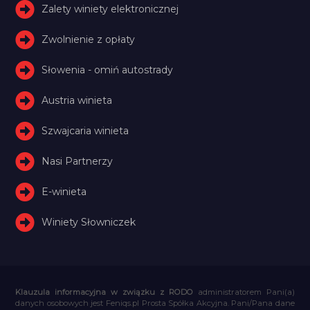
Zalety winiety elektronicznej
Zwolnienie z opłaty
Słowenia - omiń autostrady
Austria winieta
Szwajcaria winieta
Nasi Partnerzy
E-winieta
Winiety Słowniczek
Klauzula informacyjna w związku z RODO
administratorem Pani(a)
danych osobowych jest Feniqs.pl Prosta Spółka Akcyjna. Pani/Pana dane