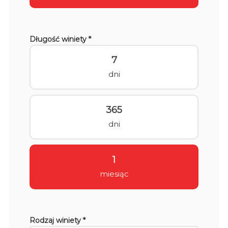
Długość winiety *
7
dni
365
dni
1
miesiąc
Rodzaj winiety *