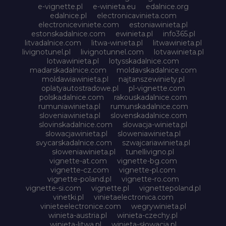
e-vignette.pl
e-winieta.eu
edalnice.org
edalnice.pl
electronicavinieta.com
electroniceviniete.com
estoniawinieta.pl
estonskadalnice.com
ewinieta.pl
info365.pl
litvadalnice.com
litwa-winieta.pl
litwawinieta.pl
livignotunel.pl
livignotunnel.com
lotvawinieta.pl
lotwawinieta.pl
lotysskadalnice.com
madarskadalnice.com
moldavskadalnice.com
moldawiawinieta.pl
najtanszewiniety.pl
oplatyautostradowe.pl
pl-vignette.com
polskadalnice.com
rakouskadalnice.com
rumuniawinieta.pl
rumunskadalnice.com
sloveniawinieta.pl
slovenskadalnice.com
slovinskadalnice.com
slowacja-winieta.pl
slowacjawinieta.pl
sloweniawinieta.pl
svycarskadalnice.com
szwajcariawinieta.pl
słoweniawinieta.pl
tunellivigno.pl
vignette-at.com
vignette-bg.com
vignette-cz.com
vignette-pl.com
vignette-poland.pl
vignette-ro.com
vignette-si.com
vignette.pl
vignettepoland.pl
vinetki.pl
vinietaelectronica.com
vinieteelectronice.com
wegrywinieta.pl
winieta-austria.pl
winieta-czechy.pl
winieta-litwa.pl
winieta-słowacja.pl