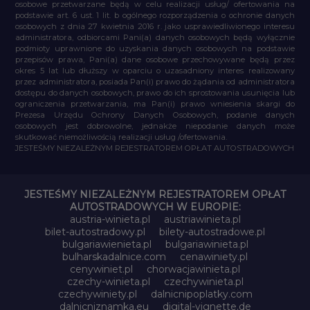
osobowe przetwarzane będą w celu realizacji usług/ ofertowania na
podstawie art. 6 ust. 1 lit. b ogólnego rozporządzenia o ochronie danych
osobowych z dnia 27 kwietnia 2016 r. jako usprawiedliwionego interesu
administratora, odbiorcami Pani(a) danych osobowych będą wyłącznie
podmioty uprawnione do uzyskania danych osobowych na podstawie
przepisów prawa, Pani(a) dane osobowe przechowywane będą przez
okres 5 lat lub dłuższy w oparciu o uzasadniony interes realizowany
przez administratora, posiada Pan(i) prawo do żądania od administratora
dostępu do danych osobowych, prawo do ich sprostowania usunięcia lub
ograniczenia przetwarzania, ma Pan(i) prawo wniesienia skargi do
Prezesa Urzędu Ochrony Danych Osobowych, podanie danych
osobowych jest dobrowolne, jednakże niepodanie danych może
skutkować niemożliwością realizacji usług /ofertowania.
JESTEŚMY NIEZALEŻNYM REJESTRATOREM OPŁAT AUTOSTRADOWYCH
JESTEŚMY NIEZALEŻNYM REJESTRATOREM OPŁAT
AUTOSTRADOWYCH W EUROPIE:
austria-winieta.pl
austriawinieta.pl
bilet-autostradowy.pl
bilety-autostradowe.pl
bulgariawienieta.pl
bulgariawinieta.pl
bulharskadalnice.com
cenawiniety.pl
cenywiniet.pl
chorwacjawinieta.pl
czechy-winieta.pl
czechywinieta.pl
czechywiniety.pl
dalnicnipoplatky.com
dalnicniznamka.eu
digital-vignette.de