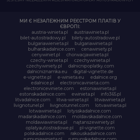
МИ Є НЕЗАЛЕЖНИМ РЕЄСТРОМ ПЛАТІВ У
ЄВРОПІ:
austria-winieta.pl
austriawinieta.pl
bilet-autostradowy.pl
bilety-autostradowe.pl
bulgariawienieta.pl
bulgariawinieta.pl
bulharskadalnice.com
cenawiniety.pl
cenywiniet.pl
chorwacjawinieta.pl
czechy-winieta.pl
czechywinieta.pl
czechywiniety.pl
dalnicnipoplatky.com
dalnicniznamka.eu
digital-vignette.de
e-vignette.pl
e-winieta.eu
edalnice.org
edalnice.pl
electronicavinieta.com
electroniceviniete.com
estoniawinieta.pl
estonskadalnice.com
ewinieta.pl
info365.pl
litvadalnice.com
litwa-winieta.pl
litwawinieta.pl
livignotunel.pl
livignotunnel.com
lotvawinieta.pl
lotwawinieta.pl
lotysskadalnice.com
madarskadalnice.com
moldavskadalnice.com
moldawiawinieta.pl
najtanszewiniety.pl
oplatyautostradowe.pl
pl-vignette.com
polskadalnice.com
rakouskadalnice.com
rumuniawinieta.pl
rumunskadalnice.com