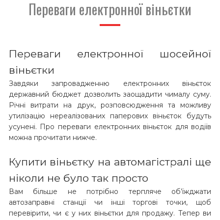
Переваги електронної віньєтки
Переваги електронної шосейної
віньєтки
Завдяки запровадженню електронних віньєток
державний бюджет дозволить заощадити чималу суму.
Річні витрати на друк, розповсюдження та можливу
утилізацію нереалізованих паперових віньєток будуть
усунені. Про переваги електронних віньєток для водіїв
можна прочитати нижче.
Купити віньєтку на автомагістралі ще
ніколи не було так просто
Вам більше не потрібно терпляче об’їжджати
автозаправні станції чи інші торгові точки, щоб
перевірити, чи є у них віньєтки для продажу. Тепер ви