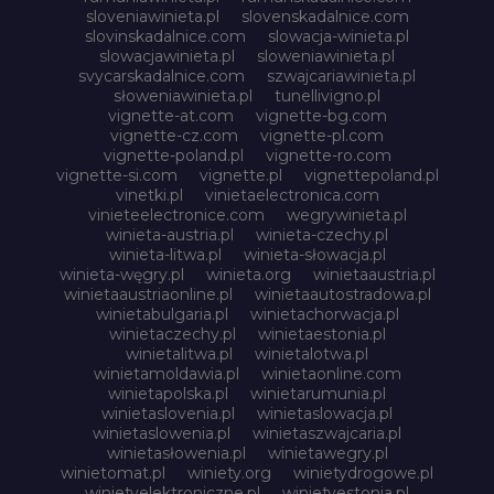
sloveniawinieta.pl
slovenskadalnice.com
slovinskadalnice.com
slowacja-winieta.pl
slowacjawinieta.pl
sloweniawinieta.pl
svycarskadalnice.com
szwajcariawinieta.pl
słoweniawinieta.pl
tunellivigno.pl
vignette-at.com
vignette-bg.com
vignette-cz.com
vignette-pl.com
vignette-poland.pl
vignette-ro.com
vignette-si.com
vignette.pl
vignettepoland.pl
vinetki.pl
vinietaelectronica.com
vinieteelectronice.com
wegrywinieta.pl
winieta-austria.pl
winieta-czechy.pl
winieta-litwa.pl
winieta-słowacja.pl
winieta-węgry.pl
winieta.org
winietaaustria.pl
winietaaustriaonline.pl
winietaautostradowa.pl
winietabulgaria.pl
winietachorwacja.pl
winietaczechy.pl
winietaestonia.pl
winietalitwa.pl
winietalotwa.pl
winietamoldawia.pl
winietaonline.com
winietapolska.pl
winietarumunia.pl
winietaslovenia.pl
winietaslowacja.pl
winietaslowenia.pl
winietaszwajcaria.pl
winietasłowenia.pl
winietawegry.pl
winietomat.pl
winiety.org
winietydrogowe.pl
winietyelektroniczne.pl
winietyestonia.pl