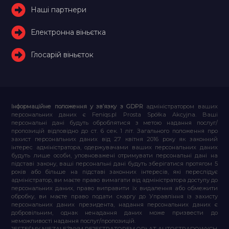
Наші партнери
Електронна віньєтка
Глосарій віньєток
Інформаційне положення у зв’язку з GDPR
адміністратором ваших
персональних даних є Feniqs.pl Prosta Spółka Akcyjna. Ваші
персональні дані будуть оброблятися з метою надання послуг/
пропозицій відповідно до ст. 6 сек. 1 літ. Загального положення про
захист персональних даних від 27 квітня 2016 року як законний
інтерес адміністратора, одержувачами ваших персональних даних
будуть лише особи, уповноважені отримувати персональні дані на
підставі закону, ваші персональні дані будуть зберігатися протягом 5
років або більше на підставі законних інтересів, які переслідує
адміністратор, ви маєте право вимагати від адміністратора доступу до
персональних даних, право виправити їх видалення або обмежити
обробку, ви маєте право подати скаргу до Управління із захисту
персональних даних президента, надання персональних даних є
добровільним, однак ненадання даних може призвести до
неможливості надання послуг/пропозицій.
JESTEŚMY NIEZALEŻNYM REJESTRATOREM OPŁAT AUTOSTRADOWYCH