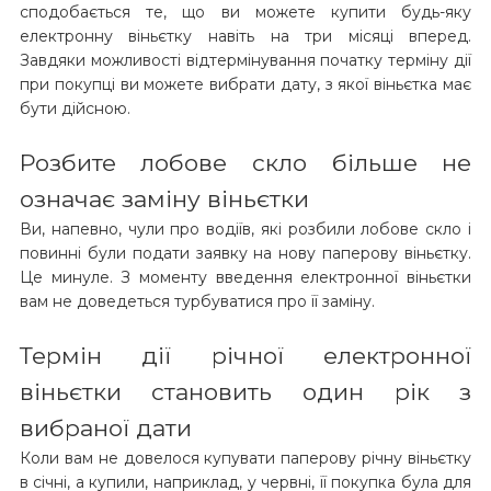
сподобається те, що ви можете купити будь-яку
електронну віньєтку навіть на три місяці вперед.
Завдяки можливості відтермінування початку терміну дії
при покупці ви можете вибрати дату, з якої віньєтка має
бути дійсною.
Розбите лобове скло більше не
означає заміну віньєтки
Ви, напевно, чули про водіїв, які розбили лобове скло і
повинні були подати заявку на нову паперову віньєтку.
Це минуле. З моменту введення електронної віньєтки
вам не доведеться турбуватися про її заміну. ​​
Термін дії річної електронної
віньєтки становить один рік з
вибраної дати
Коли вам не довелося купувати паперову річну віньєтку
в січні, а купили, наприклад, у червні, її покупка була для