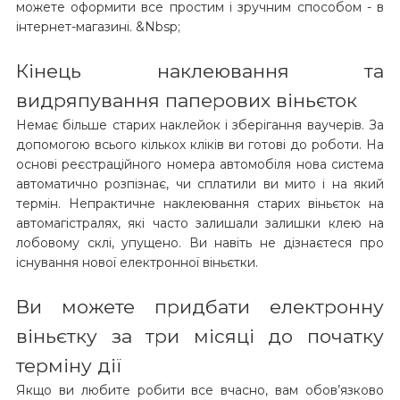
можете оформити все простим і зручним способом - в
інтернет-магазині. &Nbsp;
Кінець наклеювання та
видряпування паперових віньєток
Немає більше старих наклейок і зберігання ваучерів. За
допомогою всього кількох кліків ви готові до роботи. На
основі реєстраційного номера автомобіля нова система
автоматично розпізнає, чи сплатили ви мито і на який
термін. Непрактичне наклеювання старих віньєток на
автомагістралях, які часто залишали залишки клею на
лобовому склі, упущено. Ви навіть не дізнаєтеся про
існування нової електронної віньєтки.
Ви можете придбати електронну
віньєтку за три місяці до початку
терміну дії
Якщо ви любите робити все вчасно, вам обов’язково