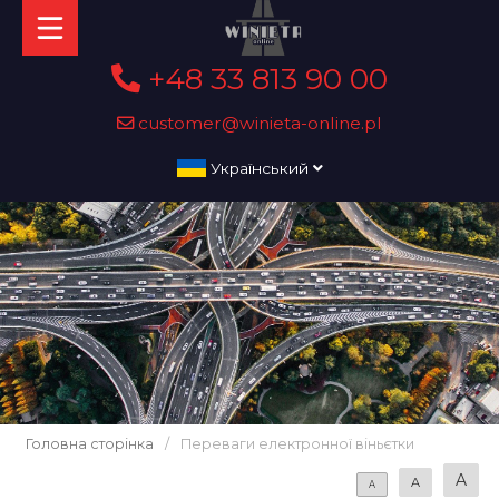
+48 33 813 90 00
customer@winieta-online.pl
Український
Головна сторінка
/
Переваги електронної віньєтки
A
A
A