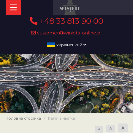
+48 33 813 90 00
customer@winieta-online.pl
Український
Головна сторінка
/
Італія віньєтка
A
A
A