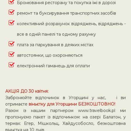
Бронювання ресторану та покупка їжі в дорозі
ремонт та буксирування транспортних засобів
колективний розрахунок відряджень, відряджень -
все в одній панелі та одному рахунку
плата за паркування в деяких містах
автостоянки, що охороняються
електронний гаманець для оплати
АКЦІЯ ДО 30 квітня:
Забронюйте відпочинок в Угорщині у нас, і ви
отримаєте
віньєтку для Угорщини БЕЗКОШТОВНО!
Разом із нашим партнером www.travelbook.pl ми
пропонуємо пакет із відпочинком: на озері Балатон, у
термах: Егер, Мішкольц, Хайдусобосло, безкоштовна
віньєтка на 10 днів.