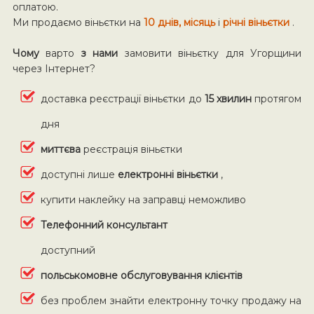
оплатою.
Ми продаємо віньєтки на
10 днів, місяць
і
річні віньєтки
.
Чому
варто
з нами
замовити віньєтку для Угорщини
через Інтернет?
доставка реєстрації віньєтки до
15 хвилин
протягом
дня
миттєва
реєстрація віньєтки
доступні лише
електронні віньєтки
,
купити наклейку на заправці неможливо
Телефонний консультант
доступний
польськомовне обслуговування клієнтів
без проблем знайти електронну точку продажу на