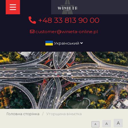
+48 33 813 90 00
customer@winieta-online.pl
Український
Головна сторінка
/
Угорщина віньєтка
A
A
A