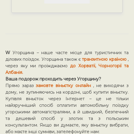
W
Угорщина – наше часте місце для туристичних та
ділових поїздок. Угорщина також є
транзитною країною
,
через яку ми проїжджаємо
до Хорватії, Чорногорії та
Албанія.
Ваша подорож проходить через Угорщину?
Прямо зараз
замовте віньєтку онлайн
, не виходячи з
дому, не зупиняючись на кордоні, щоб купити віньєтку.
Купівля віньєток через Інтернет – це не тільки
найзручніший спосіб оплатити автомобільну поїздку
угорськими автомагістралями, а й швидкий, безпечний
та дешевий спосіб у злотих та з польським
консультантом. Якщо ви думаєте, яку віньєтку вибрати,
або маєте інші сумніви, зателефонуйте нам: