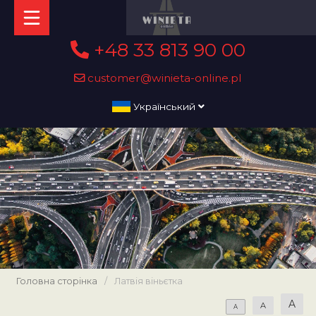
+48 33 813 90 00
customer@winieta-online.pl
Український
Головна сторінка
/
Латвія віньєтка
A
A
A