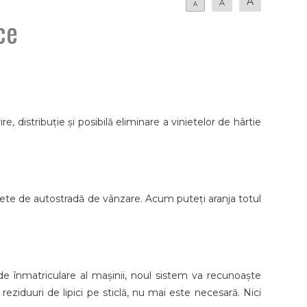
A
A
A
ce
, distribuție și posibilă eliminare a vinietelor de hârtie
niete de autostradă de vânzare. Acum puteți aranja totul
de înmatriculare al mașinii, noul sistem va recunoaște
eziduuri de lipici pe sticlă, nu mai este necesară. Nici