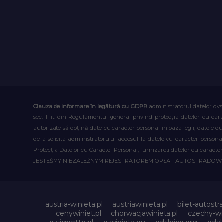
Clauza de informare în legătură cu GDPR
administratorul datelor dvs
sec. 1 lit. din Regulamentul general privind protecția datelor cu car
autorizate să obțină date cu caracter personal în baza legii, datele 
de a solicita administratorului accesul la datele cu caracter person
Protecția Datelor cu Caracter Personal, furnizarea datelor cu caracter 
JESTEŚMY NIEZALEŻNYM REJESTRATOREM OPŁAT AUTOSTRADO
austria-winieta.pl
austriawinieta.pl
bilet-autostr
cenywiniet.pl
chorwacjawinieta.pl
czechy-wi