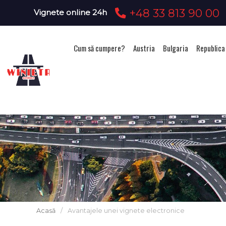
+48 33 813 90 00
Vignete online 24h
Cum să cumpere?
Austria
Bulgaria
Republica
Acasă
/
Avantajele unei vignete electronice