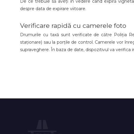
De ce trebuie să aveți în vedere când expiră vigneta 
despre data de expirare viitoare.
Verificare rapidă cu camerele foto
Drumurile cu taxă sunt verificate de către Poliția R
staționare) sau la porțile de control. Camerele vor înr
supraveghere. În baza de date, dispozitivul va verifica 