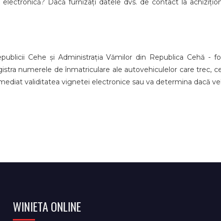
electronică? Dacă furnizați datele dvs. de contact la achiziți
epublicii Cehe și Administrația Vămilor din Republica Cehă - 
egistra numerele de înmatriculare ale autovehiculelor care trec, 
imediat validitatea vignetei electronice sau va determina dacă veh
WINIETA ONLINE