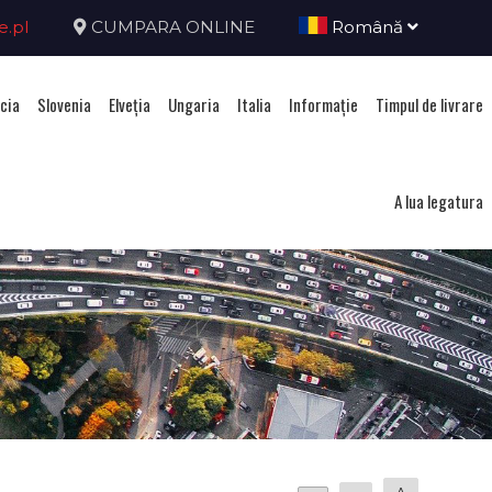
e.pl
CUMPARA ONLINE
Română
cia
Slovenia
Elveţia
Ungaria
Italia
Informație
Timpul de livrare
A lua legatura