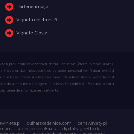
Partenerii noștri
Vigneta electronică
Vignete Glosar
fi prelucrate în vederea furnizării de servicii/oferte în temeiul art. 6
atarii datelor dumneavoastră cu caracter personal vor fi doar entități
lt pe baza interesului legitim urmărit de administrator, aveți dreptul
reptul de a depune o plângere la adresa Președintelui Biroului pentru
citatea de a furniza servicii/oferta.
awinieta.pl
bulharskadalnice.com
cenawiniety.pl
ky.com
dalnicniznamka.eu
digital-vignette.de