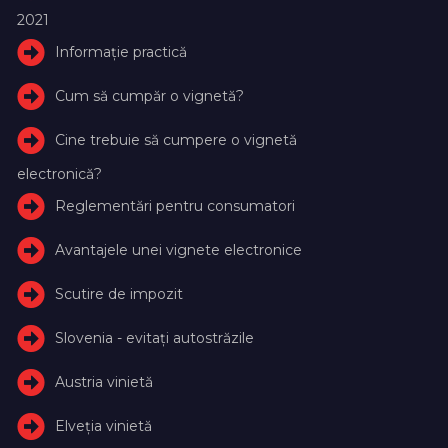
2021
Informație practică
Cum să cumpăr o vignetă?
Cine trebuie să cumpere o vignetă
electronică?
Reglementări pentru consumatori
Avantajele unei vignete electronice
Scutire de impozit
Slovenia - evitați autostrăzile
Austria vinietă
Elveţia vinietă