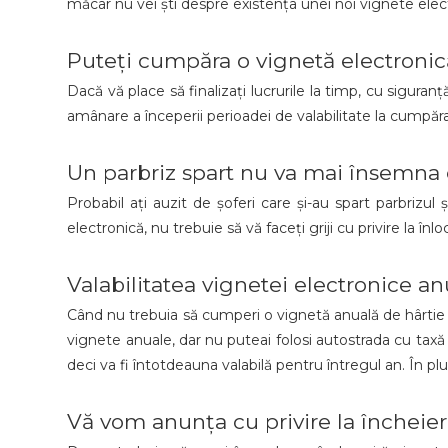
măcar nu vei ști despre existența unei noi vignete elec
Puteți cumpăra o vignetă electronică 
Dacă vă place să finalizați lucrurile la timp, cu siguranț
amânare a începerii perioadei de valabilitate la cumpăr
Un parbriz spart nu va mai însemna c
Probabil ați auzit de șoferi care și-au spart parbrizul
electronică, nu trebuie să vă faceți griji cu privire la înl
Valabilitatea vignetei electronice a
Când nu trebuia să cumperi o vignetă anuală de hârtie în
vignete anuale, dar nu puteai folosi autostrada cu taxă 
deci va fi întotdeauna valabilă pentru întregul an. În plus,
Vă vom anunța cu privire la încheiere