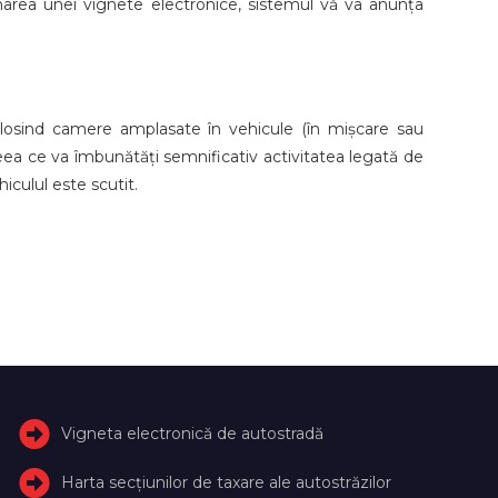
onarea unei vignete electronice, sistemul vă va anunța
folosind camere amplasate în vehicule (în mișcare sau
ceea ce va îmbunătăți semnificativ activitatea legată de
iculul este scutit.
Vigneta electronică de autostradă
Harta secțiunilor de taxare ale autostrăzilor