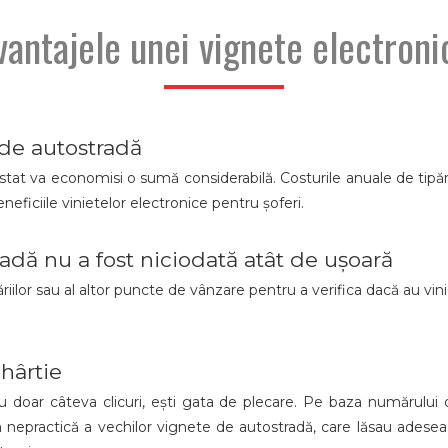
vantajele unei vignete electroni
 de autostradă
stat va economisi o sumă considerabilă. Costurile anuale de tipărire
neficiile vinietelor electronice pentru șoferi.
dă nu a fost niciodată atât de ușoară
riilor sau al altor puncte de vânzare pentru a verifica dacă au vi
.
 hârtie
 doar câteva clicuri, ești gata de plecare. Pe baza numărului 
a nepractică a vechilor vignete de autostradă, care lăsau adesea r