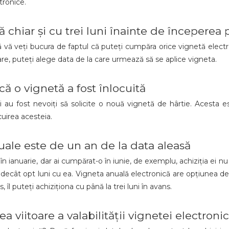
tronice.
chiar și cu trei luni înainte de începerea p
ă vă veți bucura de faptul că puteți cumpăra orice vignetă electroni
are, puteți alege data de la care urmează să se aplice vigneta.
ă o vignetă a fost înlocuită
 și au fost nevoiți să solicite o nouă vignetă de hârtie. Acesta
ocuirea acesteia.
nuale este de un an de la data aleasă
 ianuarie, dar ai cumpărat-o în iunie, de exemplu, achiziția ei nu a
decât opt ​​luni cu ea. Vigneta anuală electronică are opțiunea d
 îl puteți achiziționa cu până la trei luni în avans.
a viitoare a valabilității vignetei electroni