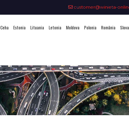
customer@winieta-onlin
 Ceha
Estonia
Lituania
Letonia
Moldova
Polonia
România
Slova