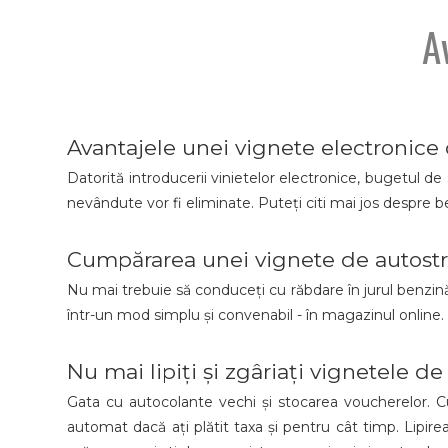
A
Avantajele unei vignete electronice
Datorită introducerii vinietelor electronice, bugetul de 
nevândute vor fi eliminate. Puteți citi mai jos despre be
Cumpărarea unei vignete de autostra
Nu mai trebuie să conduceți cu răbdare în jurul benzină
într-un mod simplu și convenabil - în magazinul online
Nu mai lipiți și zgâriați vignetele de
Gata cu autocolante vechi și stocarea voucherelor. Cu
automat dacă ați plătit taxa și pentru cât timp. Lipire