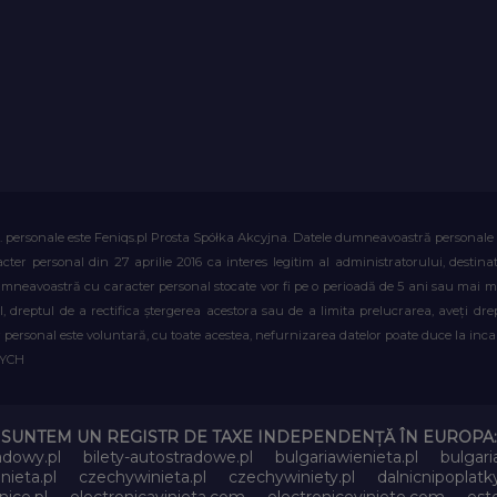
. personale este Feniqs.pl Prosta Spółka Akcyjna. Datele dumneavoastră personale vor 
acter personal din 27 aprilie 2016 ca interes legitim al administratorului, destin
dumneavoastră cu caracter personal stocate vor fi pe o perioadă de 5 ani sau mai mu
al, dreptul de a rectifica ștergerea acestora sau de a limita prelucrarea, aveți d
personal este voluntară, cu toate acestea, nefurnizarea datelor poate duce la incapa
WYCH
SUNTEM UN REGISTR DE TAXE INDEPENDENȚĂ ÎN EUROPA:
adowy.pl
bilety-autostradowe.pl
bulgariawienieta.pl
bulgari
nieta.pl
czechywinieta.pl
czechywiniety.pl
dalnicnipoplat