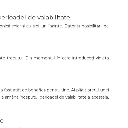
erioadei de valabilitate
că chiar și cu trei luni înainte. Datorită posibilității de
 este trecutul. Din momentul în care introduceți vinieta
 fost atât de benefică pentru tine. Ai plătit prețul unei
e a amâna începutul perioadei de valabilitate a acesteia,
ce