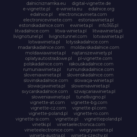
dalnicniznamka.eu
digital-vignette.de
e-vignette.pl
e-winieta.eu
edalnice.org
edalnice.pl
electronicavinieta.com
electroniceviniete.com
estoniawinieta.pl
estonskadalnice.com
ewinieta.pl
info365.pl
litvadalnice.com
litwa-winieta.pl
litwawinieta.pl
livignotunel.pl
livignotunnel.com
lotvawinieta.pl
lotwawinieta.pl
lotysskadalnice.com
madarskadalnice.com
moldavskadalnice.com
moldawiawinieta.pl
najtanszewiniety.pl
oplatyautostradowe.pl
pl-vignette.com
polskadalnice.com
rakouskadalnice.com
rumuniawinieta.pl
rumunskadalnice.com
sloveniawinieta.pl
slovenskadalnice.com
slovinskadalnice.com
slowacja-winieta.pl
slowacjawinieta.pl
sloweniawinieta.pl
svycarskadalnice.com
szwajcariawinieta.pl
słoweniawinieta.pl
tunellivigno.pl
vignette-at.com
vignette-bg.com
vignette-cz.com
vignette-pl.com
vignette-poland.pl
vignette-ro.com
vignette-si.com
vignette.pl
vignettepoland.pl
vinetki.pl
vinietaelectronica.com
vinieteelectronice.com
wegrywinieta.pl
winieta-austria.pl
winieta-czechy.pl