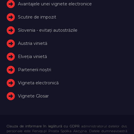
Avantajele unei vignete electronice
Scutire de impozit
Slovenia - evitați autostrăzile
Austria vinietă
Elveţia vinietă
Partenerii noștri
Vigneta electronică
Vignete Glosar
Clauza de informare în legătură cu GDPR
administratorul datelor dvs.
personale este Feniqs.pl Prosta Spółka Akcyjna. Datele dumneavoastră