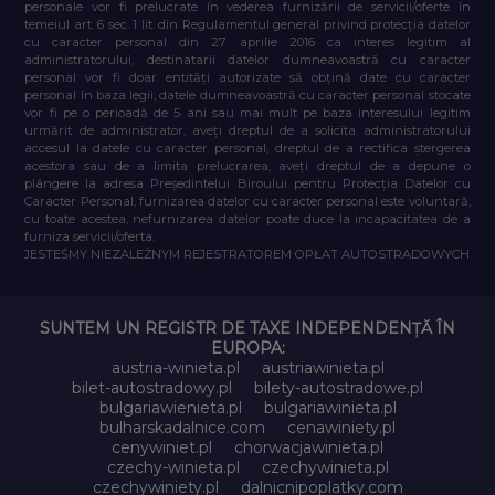
personale vor fi prelucrate în vederea furnizării de servicii/oferte în
temeiul art. 6 sec. 1 lit. din Regulamentul general privind protecția datelor
cu caracter personal din 27 aprilie 2016 ca interes legitim al
administratorului, destinatarii datelor dumneavoastră cu caracter
personal vor fi doar entități autorizate să obțină date cu caracter
personal în baza legii, datele dumneavoastră cu caracter personal stocate
vor fi pe o perioadă de 5 ani sau mai mult pe baza interesului legitim
urmărit de administrator, aveți dreptul de a solicita administratorului
accesul la datele cu caracter personal, dreptul de a rectifica ștergerea
acestora sau de a limita prelucrarea, aveți dreptul de a depune o
plângere la adresa Președintelui Biroului pentru Protecția Datelor cu
Caracter Personal, furnizarea datelor cu caracter personal este voluntară,
cu toate acestea, nefurnizarea datelor poate duce la incapacitatea de a
furniza servicii/oferta.
JESTEŚMY NIEZALEŻNYM REJESTRATOREM OPŁAT AUTOSTRADOWYCH
SUNTEM UN REGISTR DE TAXE INDEPENDENȚĂ ÎN
EUROPA:
austria-winieta.pl
austriawinieta.pl
bilet-autostradowy.pl
bilety-autostradowe.pl
bulgariawienieta.pl
bulgariawinieta.pl
bulharskadalnice.com
cenawiniety.pl
cenywiniet.pl
chorwacjawinieta.pl
czechy-winieta.pl
czechywinieta.pl
czechywiniety.pl
dalnicnipoplatky.com