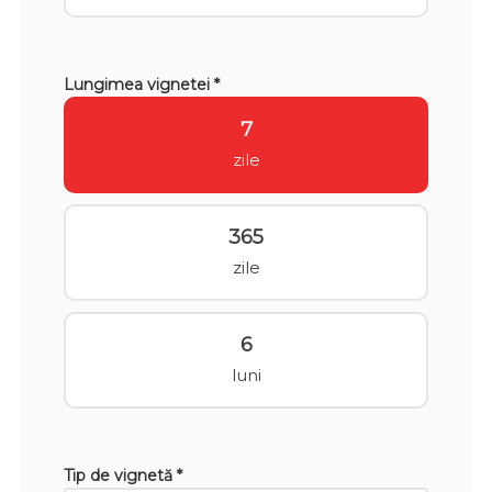
Lungimea vignetei *
7
zile
365
zile
6
luni
Tip de vignetă *