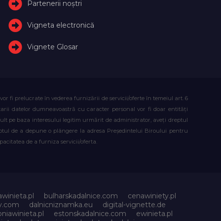
Partenerii noștri
Vigneta electronică
Vignete Glosar
fi prelucrate în vederea furnizării de servicii/oferte în temeiul art. 6
atarii datelor dumneavoastră cu caracter personal vor fi doar entități
lt pe baza interesului legitim urmărit de administrator, aveți dreptul
reptul de a depune o plângere la adresa Președintelui Biroului pentru
citatea de a furniza servicii/oferta.
awinieta.pl
bulharskadalnice.com
cenawiniety.pl
ky.com
dalnicniznamka.eu
digital-vignette.de
niawinieta.pl
estonskadalnice.com
ewinieta.pl