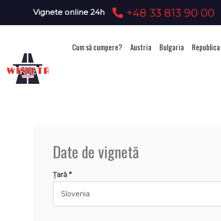
+48 33 813 90 00
Vignete online 24h
Cum să cumpere?
Austria
Bulgaria
Republica
Ach
Date de vignetă
Țară *