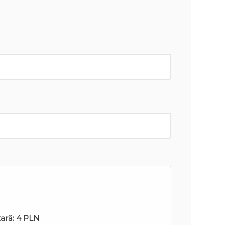
tară:
4 PLN