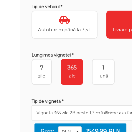
Tip de vehicul *
Autoturism până la 3,5 t
Livrare 
Lungimea vignetei *
7
365
1
zile
zile
lună
Tip de vignetă *
Preț:
1549.99 PLN