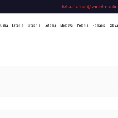
customer@winieta-onlin
 Ceha
Estonia
Lituania
Letonia
Moldova
Polonia
România
Slova
iziționarea unei vignete - Slov