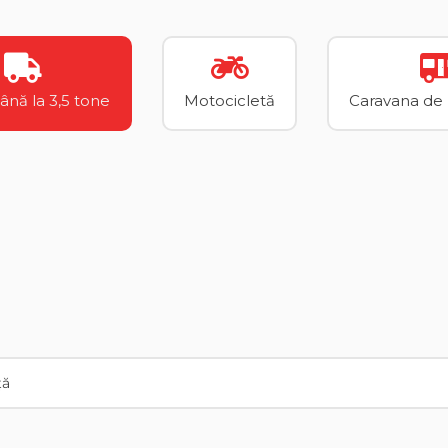
până la 3,5 tone
Motocicletă
Caravana de p