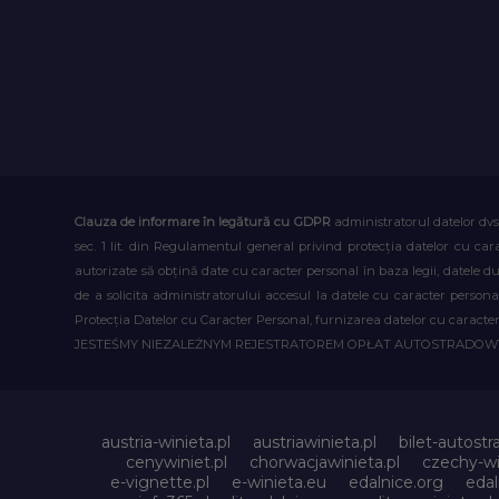
Clauza de informare în legătură cu GDPR
administratorul datelor dvs
sec. 1 lit. din Regulamentul general privind protecția datelor cu car
autorizate să obțină date cu caracter personal în baza legii, datele 
de a solicita administratorului accesul la datele cu caracter person
Protecția Datelor cu Caracter Personal, furnizarea datelor cu caracter 
JESTEŚMY NIEZALEŻNYM REJESTRATOREM OPŁAT AUTOSTRADO
austria-winieta.pl
austriawinieta.pl
bilet-autostr
cenywiniet.pl
chorwacjawinieta.pl
czechy-wi
e-vignette.pl
e-winieta.eu
edalnice.org
edal