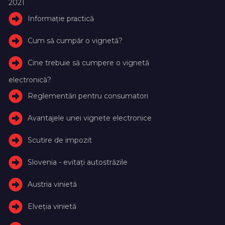
2021
Informație practică
Cum să cumpăr o vignetă?
Cine trebuie să cumpere o vignetă
electronică?
Reglementări pentru consumatori
Avantajele unei vignete electronice
Scutire de impozit
Slovenia - evitați autostrăzile
Austria vinietă
Elveţia vinietă