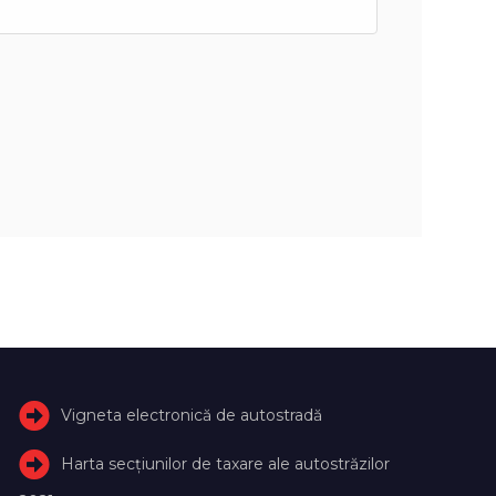
Vigneta electronică de autostradă
Harta secțiunilor de taxare ale autostrăzilor