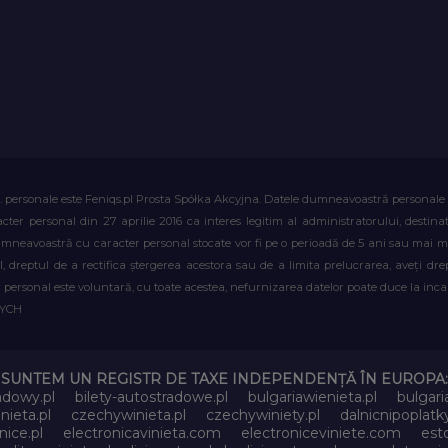
. personale este Feniqs.pl Prosta Spółka Akcyjna. Datele dumneavoastră personale vor 
acter personal din 27 aprilie 2016 ca interes legitim al administratorului, destin
dumneavoastră cu caracter personal stocate vor fi pe o perioadă de 5 ani sau mai mu
al, dreptul de a rectifica ștergerea acestora sau de a limita prelucrarea, aveți d
personal este voluntară, cu toate acestea, nefurnizarea datelor poate duce la incapa
WYCH
SUNTEM UN REGISTR DE TAXE INDEPENDENȚĂ ÎN EUROPA:
adowy.pl
bilety-autostradowe.pl
bulgariawienieta.pl
bulgari
nieta.pl
czechywinieta.pl
czechywiniety.pl
dalnicnipoplat
nice.pl
electronicavinieta.com
electroniceviniete.com
esto