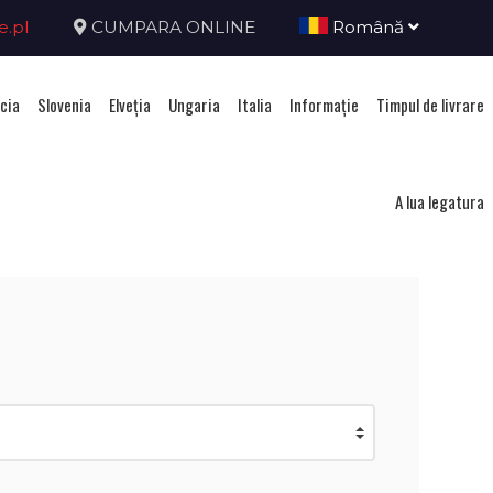
e.pl
CUMPARA ONLINE
Română
cia
Slovenia
Elveţia
Ungaria
Italia
Informație
Timpul de livrare
enia
A lua legatura