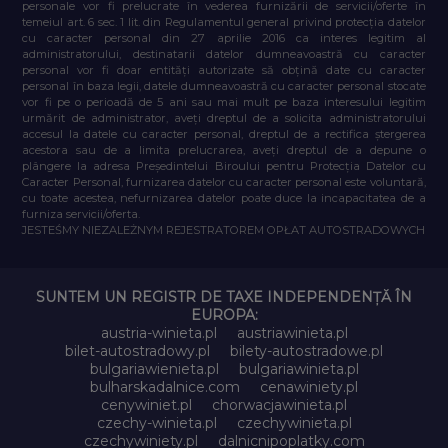
personale vor fi prelucrate în vederea furnizării de servicii/oferte în
temeiul art. 6 sec. 1 lit. din Regulamentul general privind protecția datelor
cu caracter personal din 27 aprilie 2016 ca interes legitim al
administratorului, destinatarii datelor dumneavoastră cu caracter
personal vor fi doar entități autorizate să obțină date cu caracter
personal în baza legii, datele dumneavoastră cu caracter personal stocate
vor fi pe o perioadă de 5 ani sau mai mult pe baza interesului legitim
urmărit de administrator, aveți dreptul de a solicita administratorului
accesul la datele cu caracter personal, dreptul de a rectifica ștergerea
acestora sau de a limita prelucrarea, aveți dreptul de a depune o
plângere la adresa Președintelui Biroului pentru Protecția Datelor cu
Caracter Personal, furnizarea datelor cu caracter personal este voluntară,
cu toate acestea, nefurnizarea datelor poate duce la incapacitatea de a
furniza servicii/oferta.
JESTEŚMY NIEZALEŻNYM REJESTRATOREM OPŁAT AUTOSTRADOWYCH
SUNTEM UN REGISTR DE TAXE INDEPENDENȚĂ ÎN
EUROPA:
austria-winieta.pl
austriawinieta.pl
bilet-autostradowy.pl
bilety-autostradowe.pl
bulgariawienieta.pl
bulgariawinieta.pl
bulharskadalnice.com
cenawiniety.pl
cenywiniet.pl
chorwacjawinieta.pl
czechy-winieta.pl
czechywinieta.pl
czechywiniety.pl
dalnicnipoplatky.com