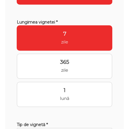
Lungimea vignetei *
7
zile
365
zile
1
lună
Tip de vignetă *