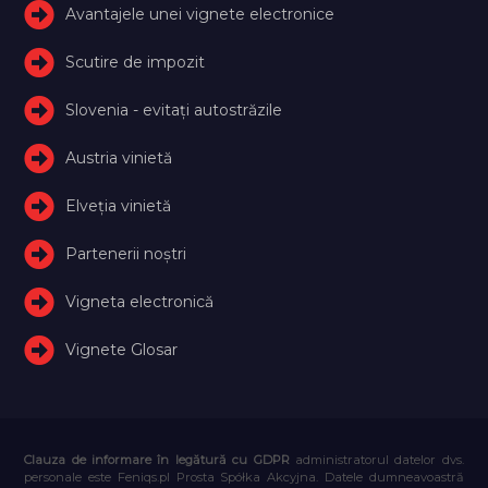
Avantajele unei vignete electronice
Scutire de impozit
Slovenia - evitați autostrăzile
Austria vinietă
Elveţia vinietă
Partenerii noștri
Vigneta electronică
Vignete Glosar
Clauza de informare în legătură cu GDPR
administratorul datelor dvs.
personale este Feniqs.pl Prosta Spółka Akcyjna. Datele dumneavoastră