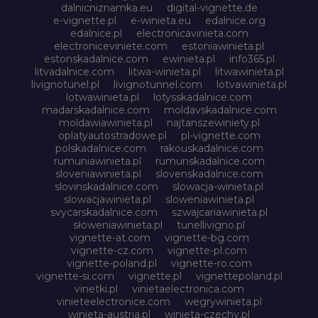
dalnicniznamka.eu
digital-vignette.de
e-vignette.pl
e-winieta.eu
edalnice.org
edalnice.pl
electronicavinieta.com
electroniceviniete.com
estoniawinieta.pl
estonskadalnice.com
ewinieta.pl
info365.pl
litvadalnice.com
litwa-winieta.pl
litwawinieta.pl
livignotunel.pl
livignotunnel.com
lotvawinieta.pl
lotwawinieta.pl
lotysskadalnice.com
madarskadalnice.com
moldavskadalnice.com
moldawiawinieta.pl
najtanszewiniety.pl
oplatyautostradowe.pl
pl-vignette.com
polskadalnice.com
rakouskadalnice.com
rumuniawinieta.pl
rumunskadalnice.com
sloveniawinieta.pl
slovenskadalnice.com
slovinskadalnice.com
slowacja-winieta.pl
slowacjawinieta.pl
sloweniawinieta.pl
svycarskadalnice.com
szwajcariawinieta.pl
słoweniawinieta.pl
tunellivigno.pl
vignette-at.com
vignette-bg.com
vignette-cz.com
vignette-pl.com
vignette-poland.pl
vignette-ro.com
vignette-si.com
vignette.pl
vignettepoland.pl
vinetki.pl
vinietaelectronica.com
vinieteelectronice.com
wegrywinieta.pl
winieta-austria.pl
winieta-czechy.pl