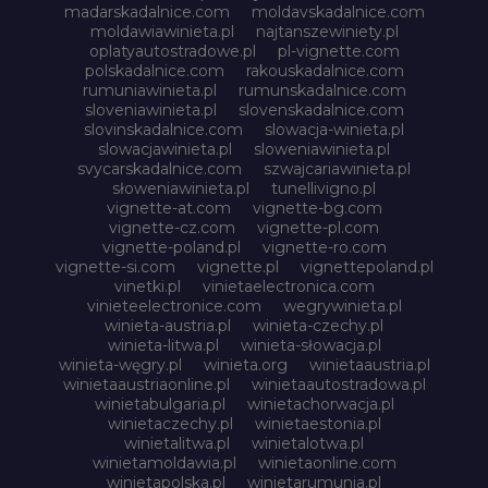
madarskadalnice.com
moldavskadalnice.com
moldawiawinieta.pl
najtanszewiniety.pl
oplatyautostradowe.pl
pl-vignette.com
polskadalnice.com
rakouskadalnice.com
rumuniawinieta.pl
rumunskadalnice.com
sloveniawinieta.pl
slovenskadalnice.com
slovinskadalnice.com
slowacja-winieta.pl
slowacjawinieta.pl
sloweniawinieta.pl
svycarskadalnice.com
szwajcariawinieta.pl
słoweniawinieta.pl
tunellivigno.pl
vignette-at.com
vignette-bg.com
vignette-cz.com
vignette-pl.com
vignette-poland.pl
vignette-ro.com
vignette-si.com
vignette.pl
vignettepoland.pl
vinetki.pl
vinietaelectronica.com
vinieteelectronice.com
wegrywinieta.pl
winieta-austria.pl
winieta-czechy.pl
winieta-litwa.pl
winieta-słowacja.pl
winieta-węgry.pl
winieta.org
winietaaustria.pl
winietaaustriaonline.pl
winietaautostradowa.pl
winietabulgaria.pl
winietachorwacja.pl
winietaczechy.pl
winietaestonia.pl
winietalitwa.pl
winietalotwa.pl
winietamoldawia.pl
winietaonline.com
winietapolska.pl
winietarumunia.pl