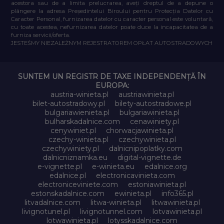
acestora sau de a limita prelucrarea, aveți dreptul de a depune o
plângere la adresa Președintelui Biroului pentru Protecția Datelor cu
Caracter Personal, furnizarea datelor cu caracter personal este voluntară,
cu toate acestea, nefurnizarea datelor poate duce la incapacitatea de a
furniza servicii/oferta.
JESTEŚMY NIEZALEŻNYM REJESTRATOREM OPŁAT AUTOSTRADOWYCH
SUNTEM UN REGISTR DE TAXE INDEPENDENȚĂ ÎN
EUROPA:
austria-winieta.pl
austriawinieta.pl
bilet-autostradowy.pl
bilety-autostradowe.pl
bulgariawienieta.pl
bulgariawinieta.pl
bulharskadalnice.com
cenawiniety.pl
cenywiniet.pl
chorwacjawinieta.pl
czechy-winieta.pl
czechywinieta.pl
czechywiniety.pl
dalnicnipoplatky.com
dalnicniznamka.eu
digital-vignette.de
e-vignette.pl
e-winieta.eu
edalnice.org
edalnice.pl
electronicavinieta.com
electroniceviniete.com
estoniawinieta.pl
estonskadalnice.com
ewinieta.pl
info365.pl
litvadalnice.com
litwa-winieta.pl
litwawinieta.pl
livignotunel.pl
livignotunnel.com
lotvawinieta.pl
lotwawinieta.pl
lotysskadalnice.com