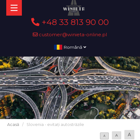
+48 33 813 90 00
customer@winieta-online.pl
Română
Acasă
/
Slovenia - evitați autostrăzile
A
A
A