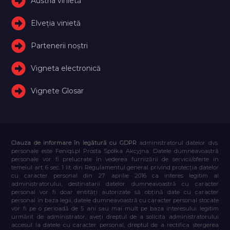
Austria vinietă
Elveţia vinietă
Partenerii noștri
Vigneta electronică
Vignete Glosar
Clauza de informare în legătură cu GDPR
administratorul datelor dvs.
personale este Feniqs.pl Prosta Spółka Akcyjna. Datele dumneavoastră
personale vor fi prelucrate în vederea furnizării de servicii/oferte în
temeiul art. 6 sec. 1 lit. din Regulamentul general privind protecția datelor
cu caracter personal din 27 aprilie 2016 ca interes legitim al
administratorului, destinatarii datelor dumneavoastră cu caracter
personal vor fi doar entități autorizate să obțină date cu caracter
personal în baza legii, datele dumneavoastră cu caracter personal stocate
vor fi pe o perioadă de 5 ani sau mai mult pe baza interesului legitim
urmărit de administrator, aveți dreptul de a solicita administratorului
accesul la datele cu caracter personal, dreptul de a rectifica ștergerea