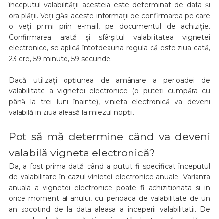
începutul valabilității acesteia este determinat de data și
ora plății. Veți găsi aceste informații pe confirmarea pe care
o veți primi prin e-mail, pe documentul de achiziție.
Confirmarea arată și sfârșitul valabilitatea vignetei
electronice, se aplică întotdeauna regula că este ziua dată,
23 ore, 59 minute, 59 secunde.
Dacă utilizați opțiunea de amânare a perioadei de
valabilitate a vignetei electronice (o puteți cumpăra cu
până la trei luni înainte), vinieta electronică va deveni
valabilă în ziua aleasă la miezul nopții.
Pot să mă determine când va deveni
valabilă vigneta electronică?
Da, a fost prima dată când a putut fi specificat începutul
de valabilitate în cazul vinietei electronice anuale. Varianta
anuala a vignetei electronice poate fi achizitionata si in
orice moment al anului, cu perioada de valabilitate de un
an socotind de la data aleasa a inceperii valabilitatii. De