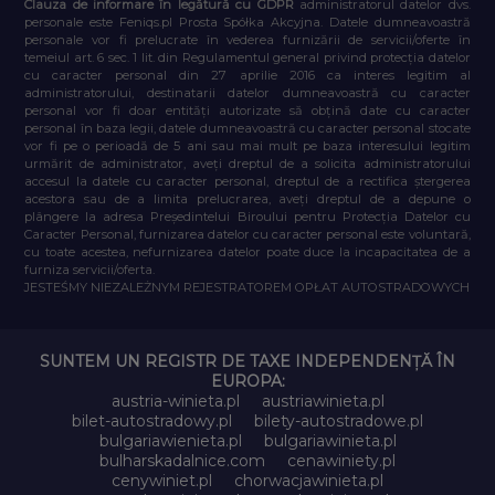
Clauza de informare în legătură cu GDPR
administratorul datelor dvs.
personale este Feniqs.pl Prosta Spółka Akcyjna. Datele dumneavoastră
personale vor fi prelucrate în vederea furnizării de servicii/oferte în
temeiul art. 6 sec. 1 lit. din Regulamentul general privind protecția datelor
cu caracter personal din 27 aprilie 2016 ca interes legitim al
administratorului, destinatarii datelor dumneavoastră cu caracter
personal vor fi doar entități autorizate să obțină date cu caracter
personal în baza legii, datele dumneavoastră cu caracter personal stocate
vor fi pe o perioadă de 5 ani sau mai mult pe baza interesului legitim
urmărit de administrator, aveți dreptul de a solicita administratorului
accesul la datele cu caracter personal, dreptul de a rectifica ștergerea
acestora sau de a limita prelucrarea, aveți dreptul de a depune o
plângere la adresa Președintelui Biroului pentru Protecția Datelor cu
Caracter Personal, furnizarea datelor cu caracter personal este voluntară,
cu toate acestea, nefurnizarea datelor poate duce la incapacitatea de a
furniza servicii/oferta.
JESTEŚMY NIEZALEŻNYM REJESTRATOREM OPŁAT AUTOSTRADOWYCH
SUNTEM UN REGISTR DE TAXE INDEPENDENȚĂ ÎN
EUROPA:
austria-winieta.pl
austriawinieta.pl
bilet-autostradowy.pl
bilety-autostradowe.pl
bulgariawienieta.pl
bulgariawinieta.pl
bulharskadalnice.com
cenawiniety.pl
cenywiniet.pl
chorwacjawinieta.pl