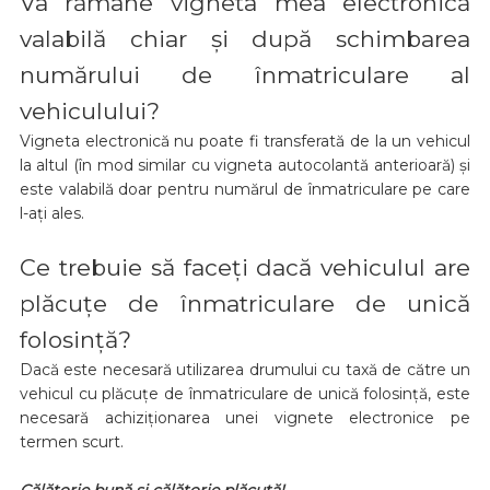
Va rămâne vigneta mea electronică
valabilă chiar și după schimbarea
numărului de înmatriculare al
vehiculului?
Vigneta electronică nu poate fi transferată de la un vehicul
la altul (în mod similar cu vigneta autocolantă anterioară) și
este valabilă doar pentru numărul de înmatriculare pe care
l-ați ales.
Ce trebuie să faceți dacă vehiculul are
plăcuțe de înmatriculare de unică
folosință?
Dacă este necesară utilizarea drumului cu taxă de către un
vehicul cu plăcuțe de înmatriculare de unică folosință, este
necesară achiziționarea unei vignete electronice pe
termen scurt.
Călătorie bună și călătorie plăcută!