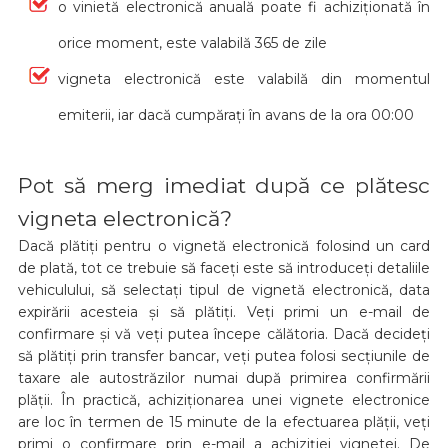
o vinietă electronică anuală poate fi achiziționată în
orice moment, este valabilă 365 de zile
vigneta electronică este valabilă din momentul
emiterii, iar dacă cumpărați în avans de la ora 00:00
Pot să merg imediat după ce plătesc
vigneta electronică?
Dacă plătiți pentru o vignetă electronică folosind un card
de plată, tot ce trebuie să faceți este să introduceți detaliile
vehiculului, să selectați tipul de vignetă electronică, data
expirării acesteia și să plătiți. Veți primi un e-mail de
confirmare și vă veți putea începe călătoria. Dacă decideți
să plătiți prin transfer bancar, veți putea folosi secțiunile de
taxare ale autostrăzilor numai după primirea confirmării
plății. În practică, achiziționarea unei vignete electronice
are loc în termen de 15 minute de la efectuarea plății, veți
primi o confirmare prin e-mail a achiziției vignetei. De