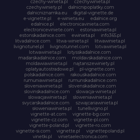
czechy-winieta.pl
czechywinieta.pl
czechywiniety.pl
dalnicnipoplatky.com
dalnicniznamka.eu
digital-vignette.de
e-vignette.pl
e-winieta.eu
edalnice.org
edalnice.pl
electronicavinieta.com
electroniceviniete.com
estoniawinieta.pl
estonskadalnice.com
ewinieta.pl
info365.pl
litvadalnice.com
litwa-winieta.pl
litwawinieta.pl
livignotunel.pl
livignotunnel.com
lotvawinieta.pl
lotwawinieta.pl
lotysskadalnice.com
madarskadalnice.com
moldavskadalnice.com
moldawiawinieta.pl
najtanszewiniety.pl
oplatyautostradowe.pl
pl-vignette.com
polskadalnice.com
rakouskadalnice.com
rumuniawinieta.pl
rumunskadalnice.com
sloveniawinieta.pl
slovenskadalnice.com
slovinskadalnice.com
slowacja-winieta.pl
slowacjawinieta.pl
sloweniawinieta.pl
svycarskadalnice.com
szwajcariawinieta.pl
słoweniawinieta.pl
tunellivigno.pl
vignette-at.com
vignette-bg.com
vignette-cz.com
vignette-pl.com
vignette-poland.pl
vignette-ro.com
vignette-si.com
vignette.pl
vignettepoland.pl
vinetki.pl
vinietaelectronica.com