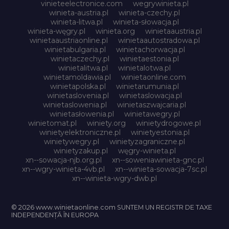
vinieteelectronice.com
wegrywinieta.pl
winieta-austria.pl
winieta-czechy.pl
winieta-litwa.pl
winieta-słowacja.pl
winieta-węgry.pl
winieta.org
winietaaustria.pl
winietaaustriaonline.pl
winietaautostradowa.pl
winietabulgaria.pl
winietachorwacja.pl
winietaczechy.pl
winietaestonia.pl
winietalitwa.pl
winietalotwa.pl
winietamoldawia.pl
winietaonline.com
winietapolska.pl
winietarumunia.pl
winietaslovenia.pl
winietaslowacja.pl
winietaslowenia.pl
winietaszwajcaria.pl
winietasłowenia.pl
winietawegry.pl
winietomat.pl
winiety.org
winietydrogowe.pl
winietyelektroniczne.pl
winietyestonia.pl
winietywegry.pl
winietyzagraniczne.pl
winietyzakup.pl
węgry-winieta.pl
xn--sowacja-njb.org.pl
xn--soweniawinieta-gnc.pl
xn--wgry-winieta-4vb.pl
xn--winieta-sowacja-7sc.pl
xn--winieta-wgry-dwb.pl
© 2026 www.winietaonline.com SUNTEM UN REGISTR DE TAXE
INDEPENDENȚĂ ÎN EUROPA