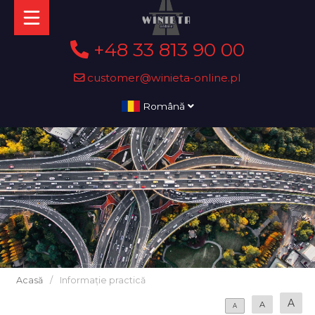
+48 33 813 90 00
customer@winieta-online.pl
Română
Acasă
/
Informație practică
A
A
A