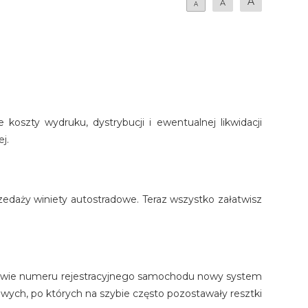
A
A
A
oszty wydruku, dystrybucji i ewentualnej likwidacji
j.
zedaży winiety autostradowe. Teraz wszystko załatwisz
dstawie numeru rejestracyjnego samochodu nowy system
owych, po których na szybie często pozostawały resztki