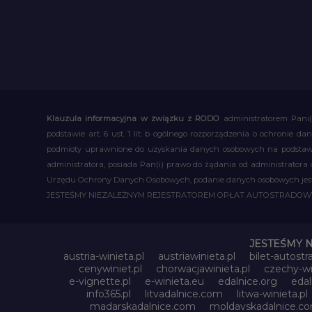
Klauzula informacyjna w związku z RODO
administratorem Pani(
podstawie art. 6 ust. 1 lit. b ogólnego rozporządzenia o ochronie
podmioty uprawnione do uzyskania danych osobowych na podstawie
administratora, posiada Pan(i) prawo do żądania od administratora
Urzędu Ochrony Danych Osobowych, podanie danych osobowych jest d
JESTEŚMY NIEZALEŻNYM REJESTRATOREM OPŁAT AUTOSTRADO
JESTEŚMY 
austria-winieta.pl
austriawinieta.pl
bilet-autostr
cenywiniet.pl
chorwacjawinieta.pl
czechy-wi
e-vignette.pl
e-winieta.eu
edalnice.org
edal
info365.pl
litvadalnice.com
litwa-winieta.pl
madarskadalnice.com
moldavskadalnice.c