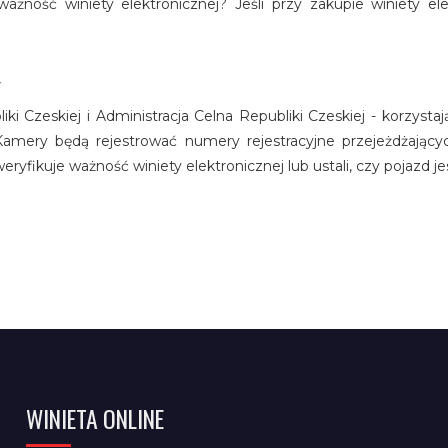
żność winiety elektronicznej? Jeśli przy zakupie winiety e
r
liki Czeskiej i Administracja Celna Republiki Czeskiej - korzy
Kamery będą rejestrować numery rejestracyjne przejeżdżając
fikuje ważność winiety elektronicznej lub ustali, czy pojazd jes
WINIETA ONLINE