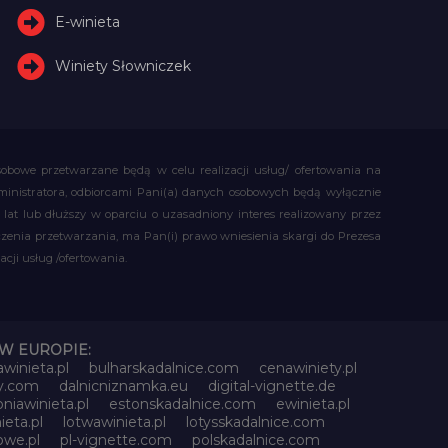
E-winieta
Winiety Słowniczek
obowe przetwarzane będą w celu realizacji usług/ ofertowania na
administratora, odbiorcami Pani(a) danych osobowych będą wyłącznie
t lub dłuższy w oparciu o uzasadniony interes realizowany przez
czenia przetwarzania, ma Pan(i) prawo wniesienia skargi do Prezesa
ji usług /ofertowania.
W EUROPIE:
awinieta.pl
bulharskadalnice.com
cenawiniety.pl
ky.com
dalnicniznamka.eu
digital-vignette.de
niawinieta.pl
estonskadalnice.com
ewinieta.pl
ieta.pl
lotwawinieta.pl
lotysskadalnice.com
owe.pl
pl-vignette.com
polskadalnice.com