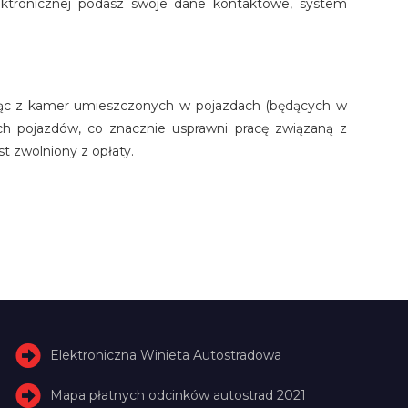
lektronicznej podasz swoje dane kontaktowe, system
stając z kamer umieszczonych w pojazdach (będących w
ych pojazdów, co znacznie usprawni pracę związaną z
t zwolniony z opłaty.
Elektroniczna Winieta Autostradowa
Mapa płatnych odcinków autostrad 2021