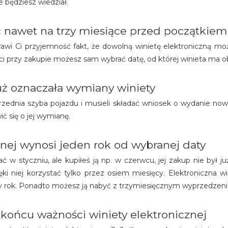
e będziesz wiedział.
 nawet na trzy miesiące przed początkiem
sprawi Ci przyjemność fakt, że dowolną winietę elektroniczną
ci przy zakupie możesz sam wybrać datę, od której winieta ma 
już oznaczała wymiany winiety
przednia szyba pojazdu i musieli składać wniosek o wydanie now
ć się o jej wymianę.
znej wynosi jeden rok od wybranej daty
 w styczniu, ale kupiłeś ją np. w czerwcu, jej zakup nie był ju
ięki niej korzystać tylko przez osiem miesięcy. Elektroniczna
ły rok. Ponadto możesz ją nabyć z trzymiesięcznym wyprzedzen
końcu ważności winiety elektronicznej