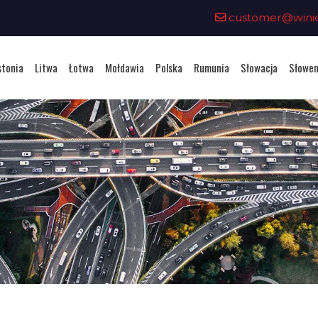
customer@winiet
stonia
Litwa
Łotwa
Mołdawia
Polska
Rumunia
Słowacja
Słowen