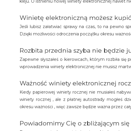
kleju. O istnieniu nowej winiety elektronicznej nawet ni
Winietę elektroniczną możesz kupić
Jeśli lubisz załatwiać sprawy na czas, to na pewno 
Dzięki możliwości odroczenia początku okresu ważnoś
Rozbita przednia szyba nie będzie 
Zapewne słyszałeś o kierowcach, którym rozbiła się 
wprowadzenia winiety elektronicznej nie musisz martwi
Ważność winiety elektronicznej roc
Kiedy papierowej winiety rocznej nie musiałeś nabywać
winiety rocznej , ale z płatnej autostrady mogłeś dz
okresu ważności , więc zawsze będzie ważna przez ca
Powiadomimy Cię o zbliżającym się 