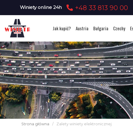
+48 33 813 90 00
Winiety online 24h
Jak kupić?
Austria
Bułgaria
Czechy
E
Strona główna
/
Zalety winiety elektronicznej