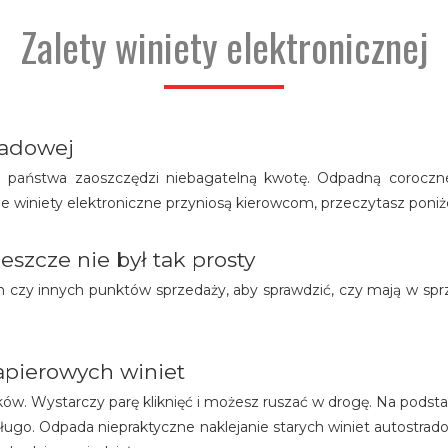
Zalety winiety elektronicznej
tradowej
państwa zaoszczędzi niebagatelną kwotę. Odpadną coroczne k
ie winiety elektroniczne przyniosą kierowcom, przeczytasz poniże
eszcze nie był tak prosty
ch czy innych punktów sprzedaży, aby sprawdzić, czy mają w spr
papierowych winiet
nków. Wystarczy parę kliknięć i możesz ruszać w drogę. Na po
długo. Odpada niepraktyczne naklejanie starych winiet autostrad