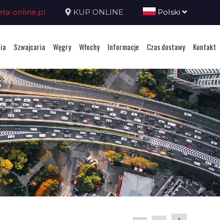
a-online.pl
KUP ONLINE
Polski
ia
Szwajcaria
Węgry
Włochy
Informacje
Czas dostawy
Kontakt