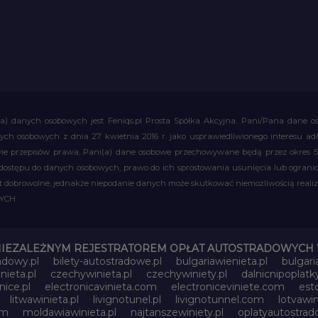
a) danych osobowych jest Feniqs.pl Prosta Spółka Akcyjna. Pani/Pana dane os
 danych osobowych z dnia 27 kwietnia 2016 r. jako usprawiedliwionego interesu 
 przepisów prawa, Pani(a) dane osobowe przechowywane będą przez okres 5 la
 dostępu do danych osobowych, prawo do ich sprostowania usunięcia lub ograni
obrowolne, jednakże niepodanie danych może skutkować niemożliwością realizac
WYCH
NIEZALEŻNYM REJESTRATOREM OPŁAT AUTOSTRADOWYCH 
adowy.pl
bilety-autostradowe.pl
bulgariawienieta.pl
bulgari
nieta.pl
czechywinieta.pl
czechywiniety.pl
dalnicnipoplat
nice.pl
electronicavinieta.com
electroniceviniete.com
esto
litwawinieta.pl
livignotunel.pl
livignotunnel.com
lotvawin
om
moldawiawinieta.pl
najtanszewiniety.pl
oplatyautostrad