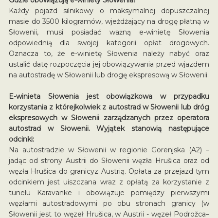
Każdy pojazd silnikowy o maksymalnej dopuszczalnej
masie do 3500 kilogramów, wjeżdżający na drogę płatną w
Słowenii, musi posiadać ważną e-winietę Słowenia
odpowiednią dla swojej kategorii opłat drogowych.
Oznacza to, że e-winietę Słowenia należy nabyć oraz
ustalić datę rozpoczęcia jej obowiązywania przed wjazdem
na autostradę w Słowenii lub drogę ekspresową w Słowenii.
E-winieta Słowenia jest obowiązkowa w przypadku
korzystania z którejkolwiek z autostrad w Słowenii lub dróg
ekspresowych w Słowenii zarządzanych przez operatora
autostrad w Słowenii. Wyjątek stanowią następujące
odcinki:
Na autostradzie w Słowenii w regionie Gorenjska (A2) –
jadąc od strony Austrii do Słowenii węzła Hrušica oraz od
węzła Hrušica do granicyz Austrią. Opłata za przejazd tym
odcinkiem jest uiszczana wraz z opłatą za korzystanie z
tunelu Karavanke i obowiązuje pomiędzy pierwszymi
węzłami autostradowymi po obu stronach granicy (w
Słowenii jest to węzeł Hrušica, w Austrii - węzeł Podrožca–