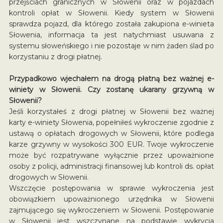
przejściach granicznych w Słowenii oraz w pojazdach
kontroli opłat w Słowenii. Kiedy system w Słowenii
sprawdza pojazd, dla którego została zakupiona e-winieta
Słowenia, informacja ta jest natychmiast usuwana z
systemu słoweńskiego i nie pozostaje w nim żaden ślad po
korzystaniu z drogi płatnej.
Przypadkowo wjechałem na drogą płatną bez ważnej e-
winiety w Słowenii. Czy zostanę ukarany grzywną w
Słowenii?
Jeśli korzystałeś z drogi płatnej w Słowenii bez ważnej
karty e-winiety Słowenia, popełniłeś wykroczenie zgodnie z
ustawą o opłatach drogowych w Słowenii, które podlega
karze grzywny w wysokości 300 EUR. Twoje wykroczenie
może być rozpatrywane wyłącznie przez upoważnione
osoby z policji, administracji finansowej lub kontroli ds. opłat
drogowych w Słowenii.
Wszczęcie postępowania w sprawie wykroczenia jest
obowiązkiem upoważnionego urzędnika w Słowenii
zajmującego się wykroczeniem w Słowenii. Postępowanie
w Słowenii jest wszczynane na podstawie wykrycia