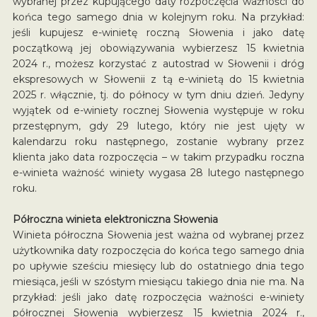
wybranej przez kupującego daty rozpoczęcia ważności do
końca tego samego dnia w kolejnym roku. Na przykład:
jeśli kupujesz e-winietę roczną Słowenia i jako datę
początkową jej obowiązywania wybierzesz 15 kwietnia
2024 r., możesz korzystać z autostrad w Słowenii i dróg
ekspresowych w Słowenii z tą e-winietą do 15 kwietnia
2025 r. włącznie, tj. do północy w tym dniu dzień. Jedyny
wyjątek od e-winiety rocznej Słowenia występuje w roku
przestępnym, gdy 29 lutego, który nie jest ujęty w
kalendarzu roku następnego, zostanie wybrany przez
klienta jako data rozpoczęcia – w takim przypadku roczna
e-winieta ważność winiety wygasa 28 lutego następnego
roku.
Półroczna winieta elektroniczna Słowenia
Winieta półroczna Słowenia jest ważna od wybranej przez
użytkownika daty rozpoczęcia do końca tego samego dnia
po upływie sześciu miesięcy lub do ostatniego dnia tego
miesiąca, jeśli w szóstym miesiącu takiego dnia nie ma. Na
przykład: jeśli jako datę rozpoczęcia ważności e-winiety
półrocznej Słowenia wybierzesz 15 kwietnia 2024 r.,