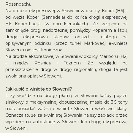
Rosenbach).
Na drodze ekspresowej w Słowenii w okolicy Kopra (H6) –
od węzła Koper (Semedela) do końca drogi ekspresowej
H6 Koper-Lucija (w obu kierunkach). Ze względu na
zamknięcie drogi nadbrzeżnej pomiędzy Koperem a Izolą
drogą ekspresowa stanowi objazd i dlatego na
opisywanym odcinku (przez tunel Markovec) e-winieta
Słowenia nie jest konieczna.
Na drodze ekspresowej w Słowenii w okolicy Mariboru (H2)
– między Pesnicą i Teznem. Ze względu na
przekształcenie drogi w drogę regionalną, droga ta jest
zwolniona opłat w Słowenii.
Jak kupić e-winietę do Słowenii?
Przy wjeździe na drogę płatną w Słowenii każdy pojazd
silnikowy o maksymalnej dopuszczalnej masie do 3,5 tony
musi posiadać ważną e-winietę Słowenia właściwej klasy.
Oznacza to, że za e-winietę Słowenia należy zapłacić przed
wjazdem na autostradę w Słowenii lub drogę ekspresową
w Słowenii.