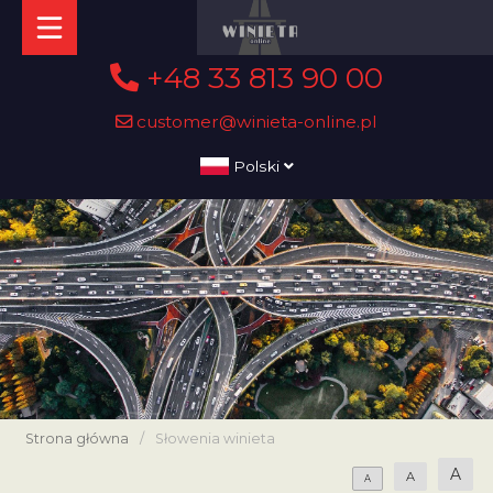
+48 33 813 90 00
customer@winieta-online.pl
Polski
Strona główna
/
Słowenia winieta
A
A
A