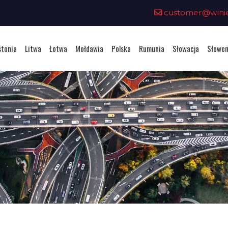
customer@winiet
stonia
Litwa
Łotwa
Mołdawia
Polska
Rumunia
Słowacja
Słowen