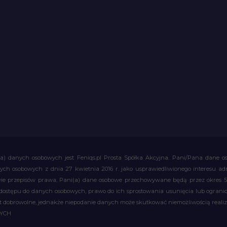
a) danych osobowych jest Feniqs.pl Prosta Spółka Akcyjna. Pani/Pana dane os
 danych osobowych z dnia 27 kwietnia 2016 r. jako usprawiedliwionego interesu 
 przepisów prawa, Pani(a) dane osobowe przechowywane będą przez okres 5 la
 dostępu do danych osobowych, prawo do ich sprostowania usunięcia lub ograni
obrowolne, jednakże niepodanie danych może skutkować niemożliwością realizac
WYCH