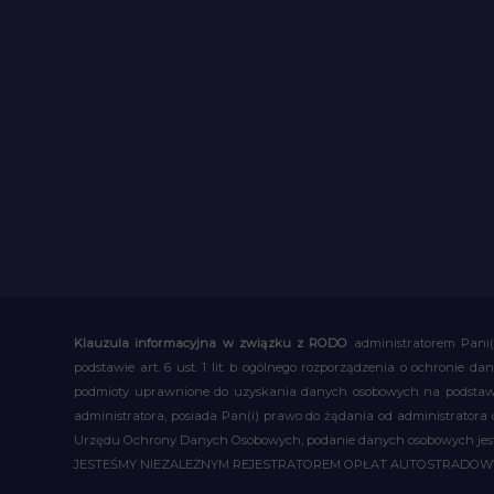
Klauzula informacyjna w związku z RODO
administratorem Pani(
podstawie art. 6 ust. 1 lit. b ogólnego rozporządzenia o ochronie
podmioty uprawnione do uzyskania danych osobowych na podstawie
administratora, posiada Pan(i) prawo do żądania od administratora
Urzędu Ochrony Danych Osobowych, podanie danych osobowych jest d
JESTEŚMY NIEZALEŻNYM REJESTRATOREM OPŁAT AUTOSTRADO