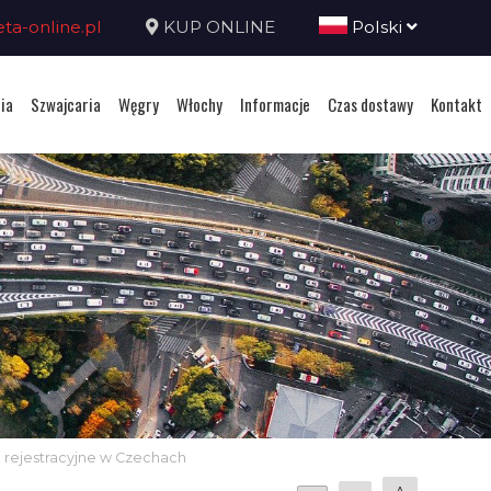
a-online.pl
KUP ONLINE
Polski
ia
Szwajcaria
Węgry
Włochy
Informacje
Czas dostawy
Kontakt
e rejestracyjne w Czechach