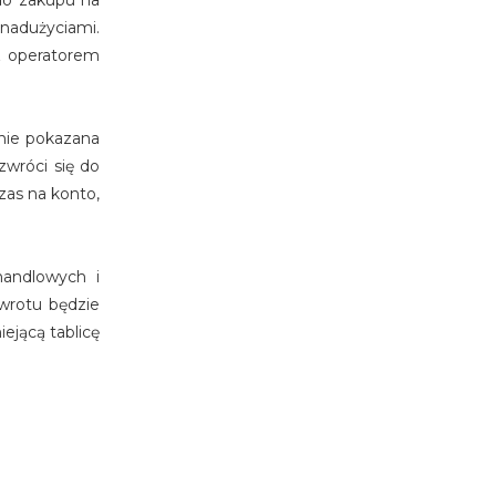
y do zakupu na
 nadużyciami.
z operatorem
anie pokazana
zwróci się do
czas na konto,
andlowych i
wrotu będzie
ejącą tablicę