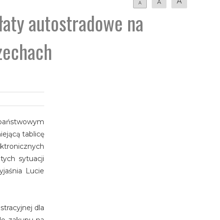
A
A
A
łaty autostradowe na
Czechach
m państwowym
jącą tablicę
ektronicznych
tych sytuacji
jaśnia Lucie
tracyjnej dla