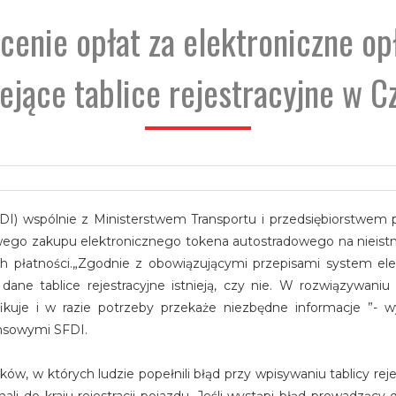
cenie opłat za elektroniczne op
iejące tablice rejestracyjne w 
FDI) wspólnie z Ministerstwem Transportu i przedsiębiorstwe
o zakupu elektronicznego tokena autostradowego na nieistnie
ych płatności.„Zgodnie z obowiązującymi przepisami system el
ne tablice rejestracyjne istnieją, czy nie. W rozwiązywaniu 
kuje i w razie potrzeby przekaże niezbędne informacje ”- wy
ansowymi SFDI.
, w których ludzie popełnili błąd przy wpisywaniu tablicy rejes