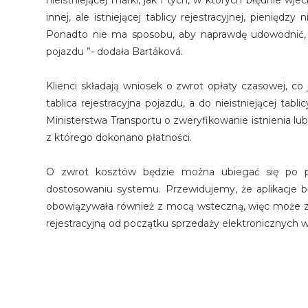
nieistniejącej marki, jak i tych, w których błędnie wje
innej, ale istniejącej tablicy rejestracyjnej, pieni
Ponadto nie ma sposobu, aby naprawdę udowodnić,
pojazdu ”- dodała Bartáková.
Klienci składają wniosek o zwrot opłaty czasowej, co 
tablica rejestracyjna pojazdu, a do nieistniejącej ta
Ministerstwa Transportu o zweryfikowanie istnienia lub 
z którego dokonano płatności.
O zwrot kosztów będzie można ubiegać się po 
dostosowaniu systemu. Przewidujemy, że aplikacje 
obowiązywała również z mocą wsteczną, więc może z nie
rejestracyjną od początku sprzedaży elektronicznych 