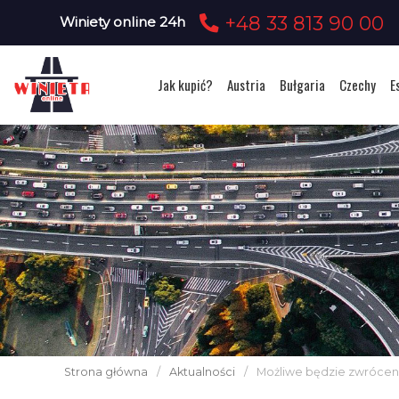
+48 33 813 90 00
Winiety online 24h
Jak kupić?
Austria
Bułgaria
Czechy
E
Strona główna
/
Aktualności
/
Możliwe będzie zwrócenie