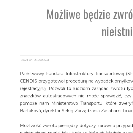
Możliwe będzie zwró
nieistn
2021-04-08 20:05:31
Państwowy Fundusz Infrastruktury Transportowej (S
CENDIS przygotował procedurę na wypadek omyłkoweg
rejestracyjną. Pozwoli to ludziom zażądać zwrotu t
znaczków autostradowych nie może sprawdzić, czy da
pomoże nam Ministerstwo Transportu, które zweryfi
Bartáková, dyrektor Sekcji Zarządzania Zasobami Fin
Możliwość zwrotu pieniędzy dotyczy zarówno przypadków