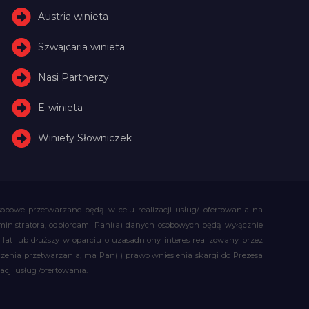
Austria winieta
Szwajcaria winieta
Nasi Partnerzy
E-winieta
Winiety Słowniczek
obowe przetwarzane będą w celu realizacji usług/ ofertowania na
administratora, odbiorcami Pani(a) danych osobowych będą wyłącznie
t lub dłuższy w oparciu o uzasadniony interes realizowany przez
czenia przetwarzania, ma Pan(i) prawo wniesienia skargi do Prezesa
ji usług /ofertowania.