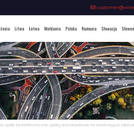
customer@winiet
stonia
Litwa
Łotwa
Mołdawia
Polska
Rumunia
Słowacja
Słowen
 opłat za elektroniczne opłaty autostradowe na nieistniejące tablic