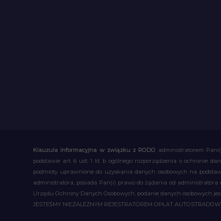
Klauzula informacyjna w związku z RODO
administratorem Pani(
podstawie art. 6 ust. 1 lit. b ogólnego rozporządzenia o ochronie
podmioty uprawnione do uzyskania danych osobowych na podstawie
administratora, posiada Pan(i) prawo do żądania od administratora
Urzędu Ochrony Danych Osobowych, podanie danych osobowych jest d
JESTEŚMY NIEZALEŻNYM REJESTRATOREM OPŁAT AUTOSTRADO