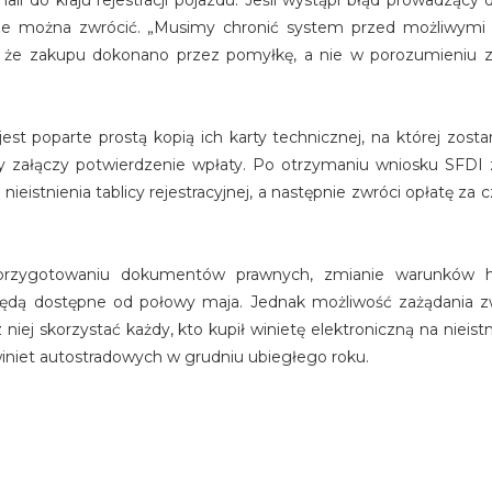
chali do kraju rejestracji pojazdu. Jeśli wystąpi błąd prowadząc
ędzy nie można zwrócić. „Musimy chronić system przed możliwymi
 że zakupu dokonano przez pomyłkę, a nie w porozumieniu 
jest poparte prostą kopią ich karty technicznej, na której zost
blicy załączy potwierdzenie wpłaty. Po otrzymaniu wniosku SFDI 
nieistnienia tablicy rejestracyjnej, a następnie zwróci opłatę za 
przygotowaniu dokumentów prawnych, zmianie warunków h
będą dostępne od połowy maja. Jednak możliwość zażądania z
j skorzystać każdy, kto kupił winietę elektroniczną na nieistni
winiet autostradowych w grudniu ubiegłego roku.