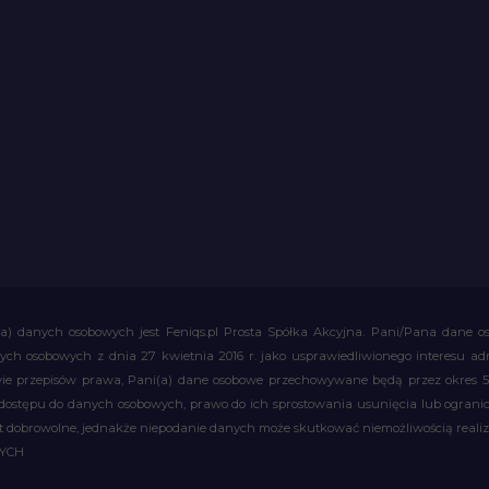
a) danych osobowych jest Feniqs.pl Prosta Spółka Akcyjna. Pani/Pana dane os
 danych osobowych z dnia 27 kwietnia 2016 r. jako usprawiedliwionego interesu 
 przepisów prawa, Pani(a) dane osobowe przechowywane będą przez okres 5 la
 dostępu do danych osobowych, prawo do ich sprostowania usunięcia lub ograni
obrowolne, jednakże niepodanie danych może skutkować niemożliwością realizac
WYCH