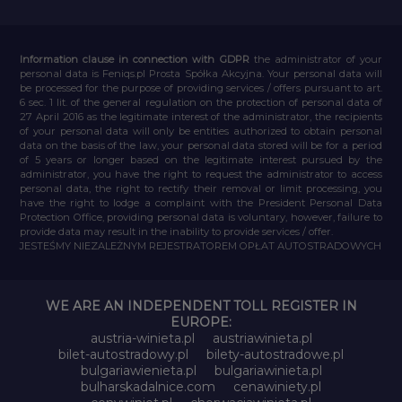
Information clause in connection with GDPR
the administrator of your
personal data is Feniqs.pl Prosta Spółka Akcyjna. Your personal data will
be processed for the purpose of providing services / offers pursuant to art.
6 sec. 1 lit. of the general regulation on the protection of personal data of
27 April 2016 as the legitimate interest of the administrator, the recipients
of your personal data will only be entities authorized to obtain personal
data on the basis of the law, your personal data stored will be for a period
of 5 years or longer based on the legitimate interest pursued by the
administrator, you have the right to request the administrator to access
personal data, the right to rectify their removal or limit processing, you
have the right to lodge a complaint with the President Personal Data
Protection Office, providing personal data is voluntary, however, failure to
provide data may result in the inability to provide services / offer.
JESTEŚMY NIEZALEŻNYM REJESTRATOREM OPŁAT AUTOSTRADOWYCH
WE ARE AN INDEPENDENT TOLL REGISTER IN
EUROPE:
austria-winieta.pl
austriawinieta.pl
bilet-autostradowy.pl
bilety-autostradowe.pl
bulgariawienieta.pl
bulgariawinieta.pl
bulharskadalnice.com
cenawiniety.pl