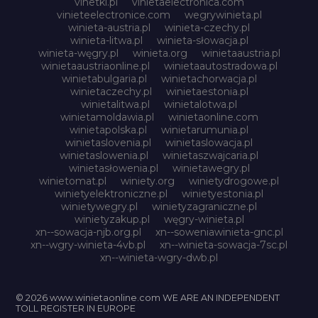
vinetki.pl
vinietaelectronica.com
vinieteelectronice.com
wegrywinieta.pl
winieta-austria.pl
winieta-czechy.pl
winieta-litwa.pl
winieta-słowacja.pl
winieta-węgry.pl
winieta.org
winietaaustria.pl
winietaaustriaonline.pl
winietaautostradowa.pl
winietabulgaria.pl
winietachorwacja.pl
winietaczechy.pl
winietaestonia.pl
winietalitwa.pl
winietalotwa.pl
winietamoldawia.pl
winietaonline.com
winietapolska.pl
winietarumunia.pl
winietaslovenia.pl
winietaslowacja.pl
winietaslowenia.pl
winietaszwajcaria.pl
winietasłowenia.pl
winietawegry.pl
winietomat.pl
winiety.org
winietydrogowe.pl
winietyelektroniczne.pl
winietyestonia.pl
winietywegry.pl
winietyzagraniczne.pl
winietyzakup.pl
węgry-winieta.pl
xn--sowacja-njb.org.pl
xn--soweniawinieta-gnc.pl
xn--wgry-winieta-4vb.pl
xn--winieta-sowacja-7sc.pl
xn--winieta-wgry-dwb.pl
© 2026 www.winietaonline.com WE ARE AN INDEPENDENT
TOLL REGISTER IN EUROPE