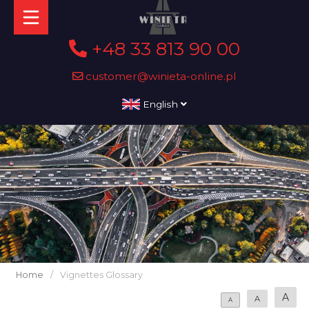
+48 33 813 90 00
customer@winieta-online.pl
English
Home
/
Vignettes Glossary
A
A
A