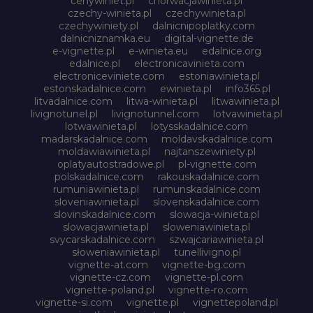
cenywiniet.pl
chorwacjawinieta.pl
czechy-winieta.pl
czechywinieta.pl
czechywiniety.pl
dalnicnipoplatky.com
dalnicniznamka.eu
digital-vignette.de
e-vignette.pl
e-winieta.eu
edalnice.org
edalnice.pl
electronicavinieta.com
electroniceviniete.com
estoniawinieta.pl
estonskadalnice.com
ewinieta.pl
info365.pl
litvadalnice.com
litwa-winieta.pl
litwawinieta.pl
livignotunel.pl
livignotunnel.com
lotvawinieta.pl
lotwawinieta.pl
lotysskadalnice.com
madarskadalnice.com
moldavskadalnice.com
moldawiawinieta.pl
najtanszewiniety.pl
oplatyautostradowe.pl
pl-vignette.com
polskadalnice.com
rakouskadalnice.com
rumuniawinieta.pl
rumunskadalnice.com
sloveniawinieta.pl
slovenskadalnice.com
slovinskadalnice.com
slowacja-winieta.pl
slowacjawinieta.pl
sloweniawinieta.pl
svycarskadalnice.com
szwajcariawinieta.pl
słoweniawinieta.pl
tunellivigno.pl
vignette-at.com
vignette-bg.com
vignette-cz.com
vignette-pl.com
vignette-poland.pl
vignette-ro.com
vignette-si.com
vignette.pl
vignettepoland.pl