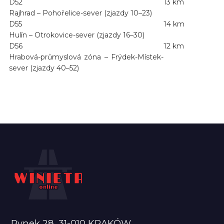
D52
13 km
Rajhrad – Pohořelice-sever (zjazdy 10–23)
D55
14 km
Hulín – Otrokovice-sever (zjazdy 16–30)
D56
12 km
Hrabová-průmyslová zóna – Frýdek-Místek-
sever (zjazdy 40–52)
Rynek 28, 31-010 KRAKÓW