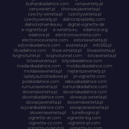
bulharskadalnice.com
cenawiniety.pl
cenywiniet.pl
chorwacjawinieta.pl
czechy-winieta.pl
czechywinieta.pl
czechywiniety.pl
dalnicnipoplatky.com
dalnicniznamka.eu
digital-vignette.de
e-vignette.pl
e-winieta.eu
edalnice.org
edalnice.pl
electronicavinieta.com
electroniceviniete.com
estoniawinieta.pl
estonskadalnice.com
ewinieta.pl
info365.pl
litvadalnice.com
litwa-winieta.pl
litwawinieta.pl
livignotunel.pl
livignotunnel.com
lotvawinieta.pl
lotwawinieta.pl
lotysskadalnice.com
madarskadalnice.com
moldavskadalnice.com
moldawiawinieta.pl
najtanszewiniety.pl
oplatyautostradowe.pl
pl-vignette.com
polskadalnice.com
rakouskadalnice.com
rumuniawinieta.pl
rumunskadalnice.com
sloveniawinieta.pl
slovenskadalnice.com
slovinskadalnice.com
slowacja-winieta.pl
slowacjawinieta.pl
sloweniawinieta.pl
svycarskadalnice.com
szwajcariawinieta.pl
słoweniawinieta.pl
tunellivigno.pl
vignette-at.com
vignette-bg.com
vignette-cz.com
vignette-pl.com
vignette-poland.pl
vignette-ro.com