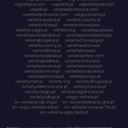
vignette-si.com
vignette.pl
vignettepoland.pl
vinetki.pl
vinietaelectronica.com
vinieteelectronice.com
wegrywinieta.pl
winieta-austria.pl
winieta-czechy.pl
winieta-litwa.pl
winieta-słowacja.pl
winieta-węgry.pl
winieta.org
winietaaustria.pl
winietaaustriaonline.pl
winietaautostradowa.pl
winietabulgaria.pl
winietachorwacja.pl
winietaczechy.pl
winietaestonia.pl
winietalitwa.pl
winietalotwa.pl
winietamoldawia.pl
winietaonline.com
winietapolska.pl
winietarumunia.pl
winietaslovenia.pl
winietaslowacja.pl
winietaslowenia.pl
winietaszwajcaria.pl
winietasłowenia.pl
winietawegry.pl
winietomat.pl
winiety.org
winietydrogowe.pl
winietyelektroniczne.pl
winietyestonia.pl
winietywegry.pl
winietyzagraniczne.pl
winietyzakup.pl
węgry-winieta.pl
xn--sowacja-njb.org.pl
xn--soweniawinieta-gnc.pl
xn--wgry-winieta-4vb.pl
xn--winieta-sowacja-7sc.pl
xn--winieta-wgry-dwb.pl