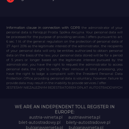
Information clause in connection with GDPR
the administrator of your
personal data is Feniqs.pl Prosta Spółka Akcyjna. Your personal data will
be processed for the purpose of providing services / offers pursuant to art.
6 sec. 1 lit. of the general regulation on the protection of personal data of
27 April 2016 as the legitimate interest of the administrator, the recipients
of your personal data will only be entities authorized to obtain personal
data on the basis of the law, your personal data stored will be for a period
of 5 years or longer based on the legitimate interest pursued by the
administrator, you have the right to request the administrator to access
personal data, the right to rectify their removal or limit processing, you
have the right to lodge a complaint with the President Personal Data
Protection Office, providing personal data is voluntary, however, failure to
provide data may result in the inability to provide services / offer.
JESTEŚMY NIEZALEŻNYM REJESTRATOREM OPŁAT AUTOSTRADOWYCH
WE ARE AN INDEPENDENT TOLL REGISTER IN
EUROPE:
austria-winieta.pl
austriawinieta.pl
bilet-autostradowy.pl
bilety-autostradowe.pl
bulgariawienieta.pl
bulgariawinieta.pl