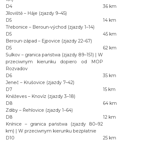
D4
36 km
Jíloviště – Háje (zjazdy 9–45)
D5
14 km
Třebonice – Beroun-východ (zjazdy 1–14)
D5
45 km
Beroun-západ – Ejpovice (zjazdy 22–67)
D5
62 km
Sulkov – granica państwa (zjazdy 89–151) | W
przeciwnym kierunku dopiero od MOP
Rozvadov
D6
35 km
Jeneč – Krušovice (zjazdy 7–42)
D7
15 km
Kněževes – Knovíz (zjazdy 3–18)
D8
64 km
Zdiby – Řehlovice (zjazdy 1–64)
D8
12 km
Knínice – granica państwa (zjazdy 80–92
km) | W przeciwnym kierunku bezpłatnie
D10
25 km