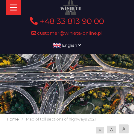
+48 33 813 90 00
customer@winieta-online.pl
English
Home
/
Map of toll sections of highways 2021
A
A
A