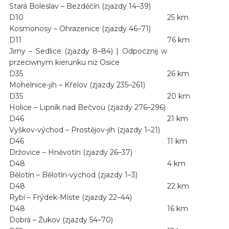
Stará Boleslav – Bezděčín (zjazdy 14–39)
D10
25 km
Kosmonosy – Ohrazenice (zjazdy 46–71)
D11
76 km
Jirny – Sedlice (zjazdy 8–84) | Odpocznij w
przeciwnym kierunku niż Osice
D35
26 km
Mohelnice-jih – Křelov (zjazdy 235–261)
D35
20 km
Holice – Lipník nad Bečvou (zjazdy 276–296)
D46
21 km
Vyškov-východ – Prostějov-jih (zjazdy 1–21)
D46
11 km
Držovice – Hněvotín (zjazdy 26–37)
D48
4 km
Bělotín – Bělotín-východ (zjazdy 1–3)
D48
22 km
Rybí – Frýdek-Míste (zjazdy 22–44)
D48
16 km
Dobrá – Žukov (zjazdy 54–70)