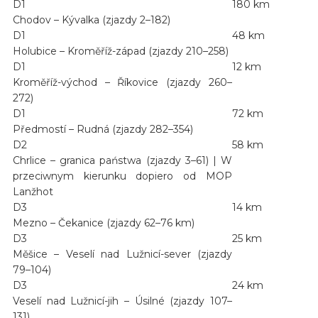
D1
180 km
Chodov – Kývalka (zjazdy 2–182)
D1
48 km
Holubice – Kroměříž-západ (zjazdy 210–258)
D1
12 km
Kroměříž-východ – Říkovice (zjazdy 260–
272)
D1
72 km
Předmostí – Rudná (zjazdy 282–354)
D2
58 km
Chrlice – granica państwa (zjazdy 3–61) | W
przeciwnym kierunku dopiero od MOP
Lanžhot
D3
14 km
Mezno – Čekanice (zjazdy 62–76 km)
D3
25 km
Měšice – Veselí nad Lužnicí-sever (zjazdy
79–104)
D3
24 km
Veselí nad Lužnicí-jih – Úsilné (zjazdy 107–
131)