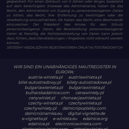
gespeichert Für einen Zeitraum von 5 Jahren oder länger, basierend
auf dem berechtigten Interesse des Administrators, haben Sie das
Recht, den Administrator um Zugang zu personenbezogenen Daten
zu bitten, das Recht, ihre Entfernung zu berichtigen oder die
Verarbeitung einzuschränken, Sie haben das Recht, eine Beschwerde
einzureichen Der Präsident des Amtes für den Schutz
personenbezogener Daten, die Bereitstellung personenbezogener
Daten ist freiwillig, die Nichtbereitstellung von Daten kann jedoch
dazu führen, dass Dienstleistungen / Angebote nicht erbracht werden
können.
JESTEŚMY NIEZALEŻNYM REJESTRATOREM OPŁAT AUTOSTRADOWYCH
WIR SIND EIN UNABHÄNGIGES MAUTREGISTER IN
EUROPA:
austria-winieta.pl
austriawinieta.pl
bilet-autostradowy.pl
bilety-autostradowe.pl
bulgariawienieta.pl
bulgariawinieta.pl
bulharskadalnice.com
cenawiniety.pl
cenywiniet.pl
chorwacjawinieta.pl
czechy-winieta.pl
czechywinieta.pl
czechywiniety.pl
dalnicnipoplatky.com
dalnicniznamka.eu
digital-vignette.de
e-vignette.pl
e-winieta.eu
edalnice.org
edalnice.pl
electronicavinieta.com
electroniceviniete.com
estoniawinieta.pl