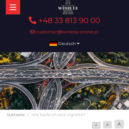
+48 33 813 90 00
customer@winieta-online.pl
Deutsch
Startseite
/
Wie kaufe ich eine Vignette?
A
A
A