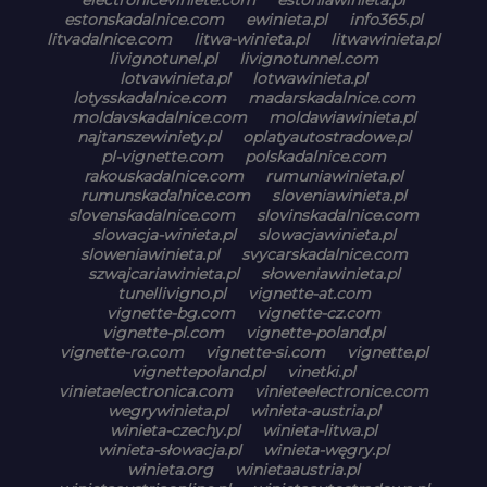
estonskadalnice.com
ewinieta.pl
info365.pl
litvadalnice.com
litwa-winieta.pl
litwawinieta.pl
livignotunel.pl
livignotunnel.com
lotvawinieta.pl
lotwawinieta.pl
lotysskadalnice.com
madarskadalnice.com
moldavskadalnice.com
moldawiawinieta.pl
najtanszewiniety.pl
oplatyautostradowe.pl
pl-vignette.com
polskadalnice.com
rakouskadalnice.com
rumuniawinieta.pl
rumunskadalnice.com
sloveniawinieta.pl
slovenskadalnice.com
slovinskadalnice.com
slowacja-winieta.pl
slowacjawinieta.pl
sloweniawinieta.pl
svycarskadalnice.com
szwajcariawinieta.pl
słoweniawinieta.pl
tunellivigno.pl
vignette-at.com
vignette-bg.com
vignette-cz.com
vignette-pl.com
vignette-poland.pl
vignette-ro.com
vignette-si.com
vignette.pl
vignettepoland.pl
vinetki.pl
vinietaelectronica.com
vinieteelectronice.com
wegrywinieta.pl
winieta-austria.pl
winieta-czechy.pl
winieta-litwa.pl
winieta-słowacja.pl
winieta-węgry.pl
winieta.org
winietaaustria.pl