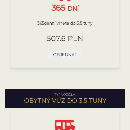
365
DNÍ
365denní viněta do 3,5 tuny
507.6 PLN
OBJEDNAT
TYP VOZIDLA:
OBYTNÝ VŮZ DO 3,5 TUNY