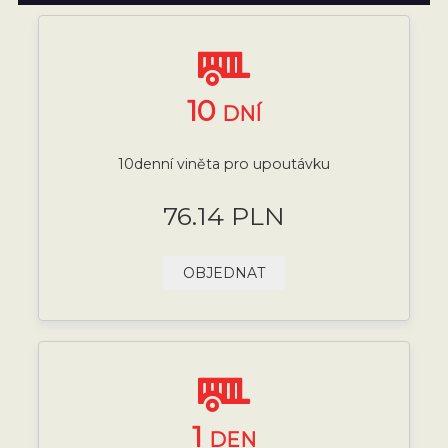
10
DNÍ
10denní viněta pro upoutávku
76.14 PLN
OBJEDNAT
1
DEN