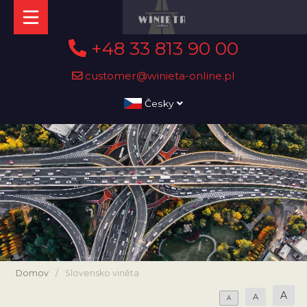
+48 33 813 90 00
customer@winieta-online.pl
Česky
Domov
/
Slovensko viněta
A
A
A