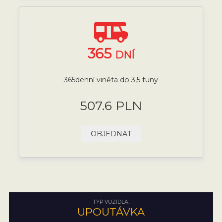
365
DNÍ
365denní viněta do 3,5 tuny
507.6 PLN
OBJEDNAT
TYP VOZIDLA:
UPOUTÁVKA