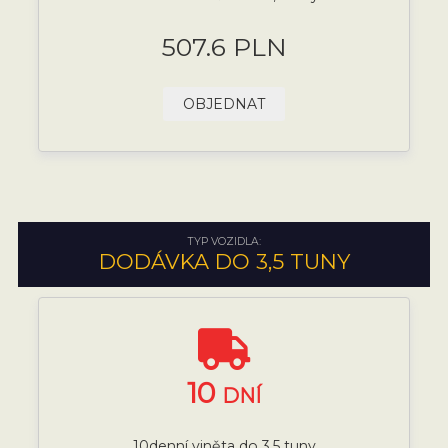
507.6 PLN
OBJEDNAT
TYP VOZIDLA:
DODÁVKA DO 3,5 TUNY
10
DNÍ
10denní viněta do 3,5 tuny