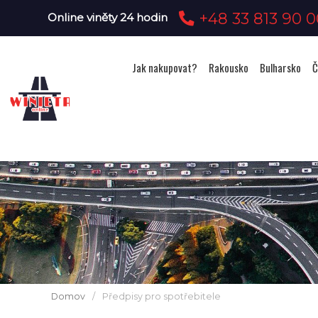
+48 33 813 90 0
Online viněty 24 hodin
Jak nakupovat?
Rakousko
Bulharsko
Č
Domov
/
Předpisy pro spotřebitele