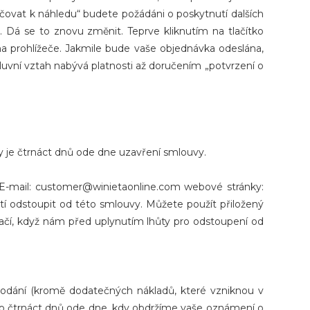
čovat k náhledu“ budete požádáni o poskytnutí dalších
 Dá se to znovu změnit. Teprve kliknutím na tlačítko
a prohlížeče. Jakmile bude vaše objednávka odeslána,
mluvní vztah nabývá platnosti až doručením „potvrzení o
 je čtrnáct dnů ode dne uzavření smlouvy.
 E-mail: customer@winietaonline.com webové stránky:
 odstoupit od této smlouvy. Můžete použít přiložený
ačí, když nám před uplynutím lhůty pro odstoupení od
dodání (kromě dodatečných nákladů, které vzniknou v
ěji do čtrnáct dnů ode dne, kdy obdržíme vaše oznámení o