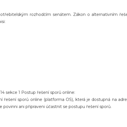
třebitelským rozhodčím senátem. Zákon o alternativním řeše
si:
. 14 sekce 1 Postup řešení sporů online:
 řešení sporů online (platforma OS), která je dostupná na adr
ovinni ani připraveni účastnit se postupu řešení sporů.