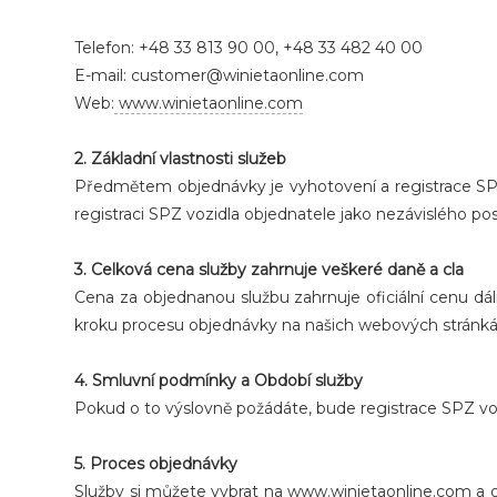
Telefon: +48 33 813 90 00, +48 33 482 40 00
E-mail: customer@winietaonline.com
Web:
www.winietaonline.com
2. Základní vlastnosti služeb
Předmětem objednávky je vyhotovení a registrace SP
registraci SPZ vozidla objednatele jako nezávislého po
3. Celková cena služby zahrnuje veškeré daně a cla
Cena za objednanou službu zahrnuje oficiální cenu dá
kroku procesu objednávky na našich webových stránká
4. Smluvní podmínky a Období služby
Pokud o to výslovně požádáte, bude registrace SPZ voz
5. Proces objednávky
Služby si můžete vybrat na
www.winietaonline.com
a o