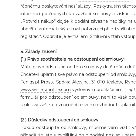
řádnému poskytování naší služby. Poskytnutím těchto 
informací potřebných k uzavření smlouvy a získání s
„Potvrdit nákup“ dojde k podání závazné nabídky na 
obdržíte automatický e-mail potvrzující přijetí vaší o
registraci“. Obdržíte je e-mailem. Smluvní vztah vstou
6. Zásady zrušení
(1.) Právo spotřebitele na odstoupení od smlouvy:
Máte právo odstoupit od této smlouvy do čtrnácti dnů
Chcete-li uplatnit své právo na odstoupení od smlouvy,
Feniqs.pl Prosta Spółka Akcyjna, 31-010 Kraków, Ry
www.winietaonline.com
výslovným prohlášením (např.
formulář pro odstoupení od smlouvy, není to však po
smlouvy zašlete oznámení o svém rozhodnutí uplatnit
(2.) Důsledky odstoupení od smlouvy:
Pokud odstoupíte od smlouvy, musíme vám vrátit vše
případě, že jste si zvolili jiný druh dodání, než jsou 