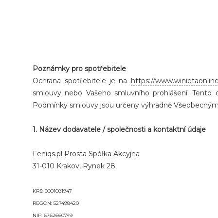
Poznámky pro spotřebitele
Ochrana spotřebitele je na
https://www.winietaonlin
smlouvy nebo Vašeho smluvního prohlášení. Tento do
Podmínky smlouvy jsou určeny výhradně Všeobecným
1. Název dodavatele / společnosti a kontaktní údaje
Feniqs.pl Prosta Spółka Akcyjna
31-010 Krakov, Rynek 28
KRS: 0001081947
REGON: 527498420
NIP: 6762660749