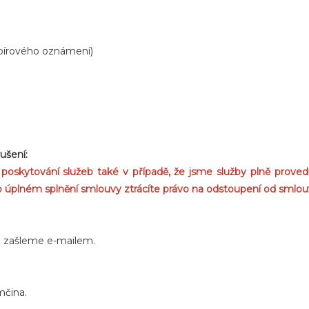
apírového oznámení)
ušení:
kytování služeb také v případě, že jsme služby plně provedli a
po úplném splnění smlouvy ztrácíte právo na odstoupení od smlou
m zašleme e-mailem.
mčina.