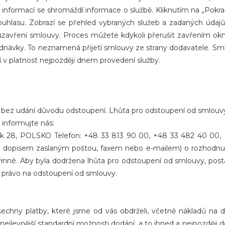
informací se shromáždí informace o službě. Kliknutím na „Pokra
ouhlasu. Zobrazí se přehled vybraných služeb a zadaných údajů.
uzavření smlouvy. Proces můžete kdykoli přerušit zavřením okn
bjednávky. To neznamená přijetí smlouvy ze strany dodavatele. S
pí v platnost nejpozději dnem provedení služby.
 bez udání důvodu odstoupení. Lhůta pro odstoupení od smlouvy
 informujte nás:
nek 28, POLSKO Telefon: +48 33 813 90 00, +48 33 482 40 00,
 dopisem zaslaným poštou, faxem nebo e-mailem) o rozhodnutí
vinné. Aby byla dodržena lhůta pro odstoupení od smlouvy, post
 právo na odstoupení od smlouvy.
chny platby, které jsme od vás obdrželi, včetně nákladů na 
naše nejlevnější standardní možnosti dodání, a to ihned a nejpozd