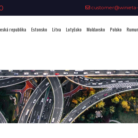
0
customer@winieta-o
eská republika
Estonsko
Litva
Lotyšsko
Moldavsko
Polsko
Rumun