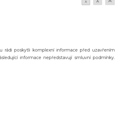
A
A
A
rádi poskytli komplexní informace před uzavřením
sledující informace nepředstavují smluvní podmínky.