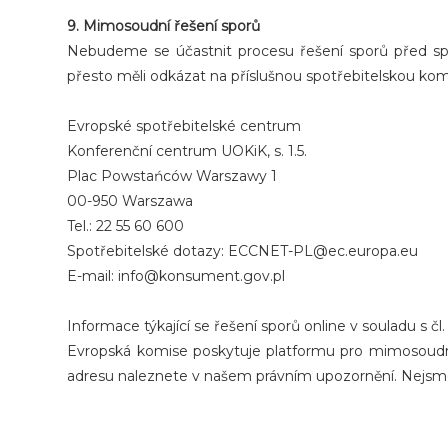
9. Mimosoudní řešení sporů
Nebudeme se účastnit procesu řešení sporů před spo
přesto měli odkázat na příslušnou spotřebitelskou komi
Evropské spotřebitelské centrum
Konferenční centrum UOKiK, s. 1.5.
Plac Powstańców Warszawy 1
00-950 Warszawa
Tel.: 22 55 60 600
Spotřebitelské dotazy: ECCNET-PL@ec.europa.eu
E-mail: info@konsument.gov.pl
Informace týkající se řešení sporů online v souladu s čl
Evropská komise poskytuje platformu pro mimosoudní
adresu naleznete v našem právním upozornění. Nejsme p