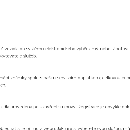
Z vozidla do systému elektronického výběru mýtného. Zhotovite
skytovatele služeb.
lniční známky spolu s naším servisním poplatkem; celkovou cen
ch.
idla provedena po uzavření smlouvy. Registrace je obvykle doko
bjednat si je přímo z webu. Jakmile si vyberete svou službu, 