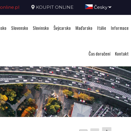
nline.pl
KOUPIT ONLINE
Česky
sko
Slovensko
Slovinsko
Švýcarsko
Maďarsko
Itálie
Informace
Čas doručení
Kontakt