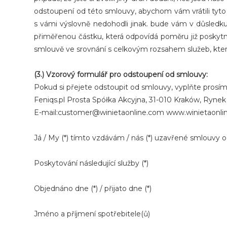
odstoupení od této smlouvy, abychom vám vrátili tyto 
s vámi výslovně nedohodli jinak. bude vám v důsledku 
přiměřenou částku, která odpovídá poměru již poskytnu
smlouvě ve srovnání s celkovým rozsahem služeb, kter
(3.) Vzorový formulář pro odstoupení od smlouvy:
Pokud si přejete odstoupit od smlouvy, vyplňte prosím
Feniqs.pl Prosta Spółka Akcyjna, 31-010 Kraków, Ryne
E-mail:customer@winietaonline.com www.winietaonli
Já / My (*) tímto vzdávám / nás (*) uzavřené smlouvy o
Poskytování následující služby (*)
Objednáno dne (*) / přijato dne (*)
Jméno a příjmení spotřebitele(ů)