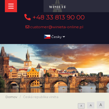
+48 33 813 90 00
customer@winieta-online.pl
Česky
Domov
/
Česká republika viněta
A
A
A