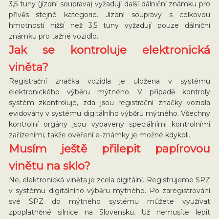
3,5 tuny (jízdní souprava) vyžadují další dálniční známku pro
přívěs stejné kategorie. Jízdní soupravy s celkovou
hmotností nižší než 3,5 tuny vyžadují pouze dálniční
známku pro tažné vozidlo.
Jak se kontroluje elektronická
viněta?
Registrační značka vozidla je uložena v systému
elektronického výběru mýtného. V případě kontroly
systém zkontroluje, zda jsou registrační značky vozidla
evidovány v systému digitálního výběru mýtného. Všechny
kontrolní orgány jsou vybaveny speciálními kontrolními
zařízeními, takže ověření e-známky je možné kdykoli.
Musím ještě přilepit papírovou
vinětu na sklo?
Ne, elektronická viněta je zcela digitální. Registrujeme SPZ
v systému digitálního výběru mýtného. Po zaregistrování
své SPZ do mýtného systému můžete využívat
zpoplatněné silnice na Slovensku. Už nemusíte lepit