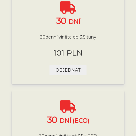
30
DNÍ
30denní viněta do 3,5 tuny
101 PLN
OBJEDNAT
30
DNÍ (ECO)
30denní viněta až 3,5 t ECO