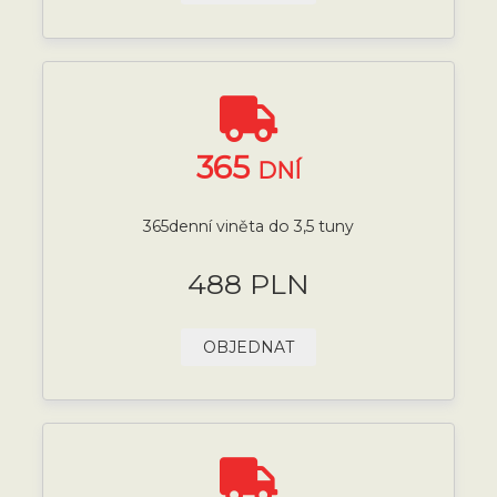
365
DNÍ
365denní viněta do 3,5 tuny
488 PLN
OBJEDNAT