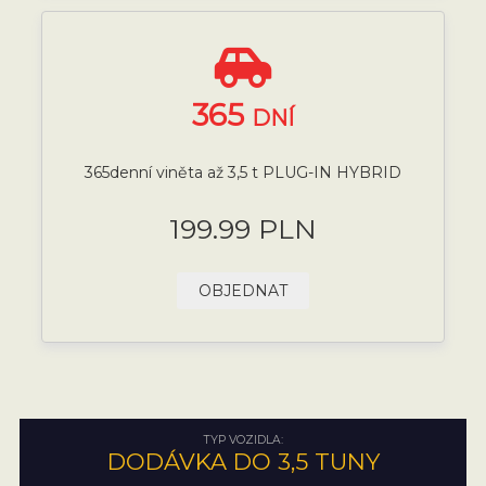
365
DNÍ
365denní viněta až 3,5 t PLUG-IN HYBRID
199.99 PLN
OBJEDNAT
TYP VOZIDLA:
DODÁVKA DO 3,5 TUNY