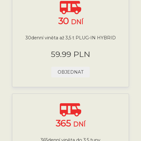
30
DNÍ
30denní viněta až 3,5 t PLUG-IN HYBRID
59.99 PLN
OBJEDNAT
365
DNÍ
365denní viněta do 3,5 tuny