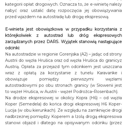
kategorii opłat drogowych. Oznacza to, że e-winietę należy
nabyć oraz ustalić datę rozpoczęcia jej obowiązywania
przed wjazdem na autostradę lub drogę ekspresową.
E-winieta jest obowiązkowa w przypadku korzystania z
którejkolwiek z autostrad lub dróg ekspresowych
zarządzanych przez DARS. Wyjątek stanowią następujące
odcinki:
Na autostradzie w regionie Gorenjska (A2) – jadąc od strony
Austrii do węzła Hrušica oraz od węzła Hrušica do granicyz
Austrią. Opłata za przejazd tym odcinkiem jest uiszczana
wraz z opłatą za korzystanie z tunelu Karavanke i
obowiązuje pomiędzy pierwszymi węzłami
autostradowymi po obu stronach granicy (w Słowenii jest
to węzeł Hrušica, w Austrii - węzeł Podrožca–Rosenbach).
Na drodze ekspresowej w okolicy Kopra (H6) – od węzła
Koper (Semedela) do końca drogi ekspresowej H6 Koper-
Lucija (w obu kierunkach). Ze względu na zamknięcie drogi
nadbrzeżnej pomiędzy Koperem a Izolą drogą ekspresowa
stanowi objazd i dlatego na opisywanym odcinku (przez