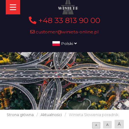
+48 33 813 90 00
customer@winieta-online.pl
Polski
Strona główna
/
Aktualności
/
Winieta Słowenia poradnik
A
A
A