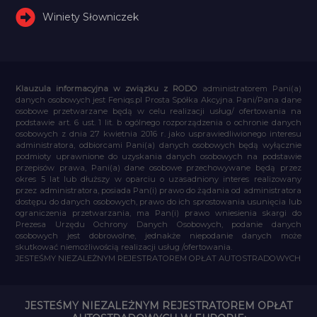
Winiety Słowniczek
Klauzula informacyjna w związku z RODO
administratorem Pani(a)
danych osobowych jest Feniqs.pl Prosta Spółka Akcyjna. Pani/Pana dane
osobowe przetwarzane będą w celu realizacji usług/ ofertowania na
podstawie art. 6 ust. 1 lit. b ogólnego rozporządzenia o ochronie danych
osobowych z dnia 27 kwietnia 2016 r. jako usprawiedliwionego interesu
administratora, odbiorcami Pani(a) danych osobowych będą wyłącznie
podmioty uprawnione do uzyskania danych osobowych na podstawie
przepisów prawa, Pani(a) dane osobowe przechowywane będą przez
okres 5 lat lub dłuższy w oparciu o uzasadniony interes realizowany
przez administratora, posiada Pan(i) prawo do żądania od administratora
dostępu do danych osobowych, prawo do ich sprostowania usunięcia lub
ograniczenia przetwarzania, ma Pan(i) prawo wniesienia skargi do
Prezesa Urzędu Ochrony Danych Osobowych, podanie danych
osobowych jest dobrowolne, jednakże niepodanie danych może
skutkować niemożliwością realizacji usług /ofertowania.
JESTEŚMY NIEZALEŻNYM REJESTRATOREM OPŁAT AUTOSTRADOWYCH
JESTEŚMY NIEZALEŻNYM REJESTRATOREM OPŁAT