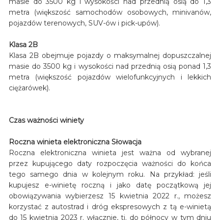
masie do 3500 kg i wysokości nad przednią osią do 1,3
metra (większość samochodów osobowych, minivanów,
pojazdów terenowych, SUV-ów i pick-upów).
Klasa 2B
Klasa 2B obejmuje pojazdy o maksymalnej dopuszczalnej
masie do 3500 kg i wysokości nad przednią osią ponad 1,3
metra (większość pojazdów wielofunkcyjnych i lekkich
ciężarówek).
Czas ważności winiety
Roczna winieta elektroniczna Słowacja
Roczna elektroniczna winieta jest ważna od wybranej
przez kupującego daty rozpoczęcia ważności do końca
tego samego dnia w kolejnym roku. Na przykład: jeśli
kupujesz e-winietę roczną i jako datę początkową jej
obowiązywania wybierzesz 15 kwietnia 2022 r., możesz
korzystać z autostrad i dróg ekspresowych z tą e-winietą
do 15 kwietnia 2023 r. włącznie, tj. do północy w tym dniu