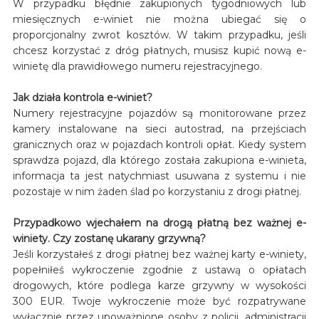
W przypadku błędnie zakupionych tygodniowych lub
miesięcznych e-winiet nie można ubiegać się o
proporcjonalny zwrot kosztów. W takim przypadku, jeśli
chcesz korzystać z dróg płatnych, musisz kupić nową e-
winietę dla prawidłowego numeru rejestracyjnego.
Jak działa kontrola e-winiet?
Numery rejestracyjne pojazdów są monitorowane przez
kamery instalowane na sieci autostrad, na przejściach
granicznych oraz w pojazdach kontroli opłat. Kiedy system
sprawdza pojazd, dla którego została zakupiona e-winieta,
informacja ta jest natychmiast usuwana z systemu i nie
pozostaje w nim żaden ślad po korzystaniu z drogi płatnej.
Przypadkowo wjechałem na drogą płatną bez ważnej e-
winiety. Czy zostanę ukarany grzywną?
Jeśli korzystałeś z drogi płatnej bez ważnej karty e-winiety,
popełniłeś wykroczenie zgodnie z ustawą o opłatach
drogowych, które podlega karze grzywny w wysokości
300 EUR. Twoje wykroczenie może być rozpatrywane
wyłącznie przez upoważnione osoby z policji, administracji