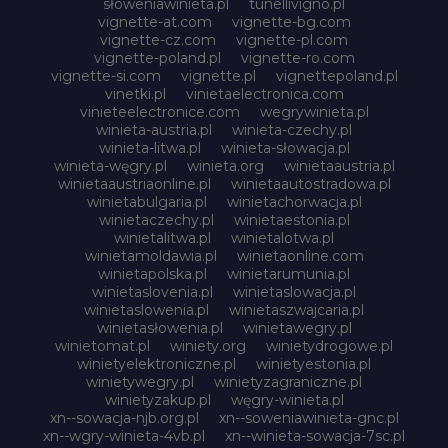
słoweniawinieta.pl
tunellivigno.pl
vignette-at.com
vignette-bg.com
vignette-cz.com
vignette-pl.com
vignette-poland.pl
vignette-ro.com
vignette-si.com
vignette.pl
vignettepoland.pl
vinetki.pl
vinietaelectronica.com
vinieteelectronice.com
wegrywinieta.pl
winieta-austria.pl
winieta-czechy.pl
winieta-litwa.pl
winieta-słowacja.pl
winieta-węgry.pl
winieta.org
winietaaustria.pl
winietaaustriaonline.pl
winietaautostradowa.pl
winietabulgaria.pl
winietachorwacja.pl
winietaczechy.pl
winietaestonia.pl
winietalitwa.pl
winietalotwa.pl
winietamoldawia.pl
winietaonline.com
winietapolska.pl
winietarumunia.pl
winietaslovenia.pl
winietaslowacja.pl
winietaslowenia.pl
winietaszwajcaria.pl
winietasłowenia.pl
winietawegry.pl
winietomat.pl
winiety.org
winietydrogowe.pl
winietyelektroniczne.pl
winietyestonia.pl
winietywegry.pl
winietyzagraniczne.pl
winietyzakup.pl
węgry-winieta.pl
xn--sowacja-njb.org.pl
xn--soweniawinieta-gnc.pl
xn--wgry-winieta-4vb.pl
xn--winieta-sowacja-7sc.pl