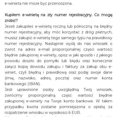
e-winieta nie może być przenoszona.
Kupiłem e-winietę na zły numer rejestracyjny. Co mogę
zrobić?
Jeżeli zakupiłeś e-winietę roczną lub półroczną na błędny
numer rejestracyjny, aby móc korzystać z dróg płatnych,
musisz zakupić e-winietę tego samego typu na prawidłowy
numer rejestracyjny. Następnie wyślij do nas wniosek o
zwrot na adres e-mail proporcjonalnej części wartości
błędnie zakupionej e-winiety, opisz w jaki sposób i z jakiego
powodu doszło do pomyłki lub błędu oraz koniecznie
załącz kopię dowodu zakupu i faktury za zakup obu e-
winiet, czyli błędną i prawidłową oraz podaj swoje dane
(imię, nazwisko, adres, poczta) oraz numer konta
bankowego (IBAN).
Jeśli uprawnione osoby uwzględnią Twój wniosek,
zwrócimy proporcjonalną część wartości błędnie
zakupionej e-winiety na Twoje konto bankowe. W takim
przypadku kwota zostanie pomniejszona o opłatę za
rozpatrzenie wniosku w wysokości 6 EUR.