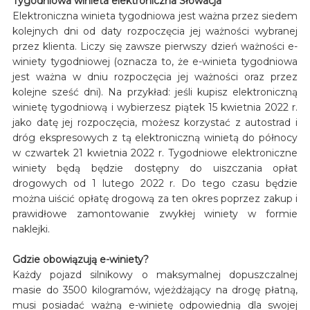
Tygodniowa winieta elektroniczna Słowacja
Elektroniczna winieta tygodniowa jest ważna przez siedem
kolejnych dni od daty rozpoczęcia jej ważności wybranej
przez klienta. Liczy się zawsze pierwszy dzień ważności e-
winiety tygodniowej (oznacza to, że e-winieta tygodniowa
jest ważna w dniu rozpoczęcia jej ważności oraz przez
kolejne sześć dni). Na przykład: jeśli kupisz elektroniczną
winietę tygodniową i wybierzesz piątek 15 kwietnia 2022 r.
jako datę jej rozpoczęcia, możesz korzystać z autostrad i
dróg ekspresowych z tą elektroniczną winietą do północy
w czwartek 21 kwietnia 2022 r. Tygodniowe elektroniczne
winiety będą będzie dostępny do uiszczania opłat
drogowych od 1 lutego 2022 r. Do tego czasu będzie
można uiścić opłatę drogową za ten okres poprzez zakup i
prawidłowe zamontowanie zwykłej winiety w formie
naklejki.
Gdzie obowiązują e-winiety?
Każdy pojazd silnikowy o maksymalnej dopuszczalnej
masie do 3500 kilogramów, wjeżdżający na drogę płatną,
musi posiadać ważną e-winietę odpowiednią dla swojej