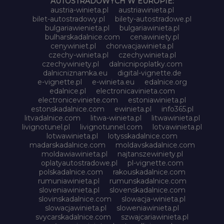
AUTOSTRADOWYCH W EUROPIE:
austria-winieta.pl
austriawinieta.pl
bilet-autostradowy.pl
bilety-autostradowe.pl
bulgariawienieta.pl
bulgariawinieta.pl
bulharskadalnice.com
cenawiniety.pl
cenywiniet.pl
chorwacjawinieta.pl
czechy-winieta.pl
czechywinieta.pl
czechywiniety.pl
dalnicnipoplatky.com
dalnicniznamka.eu
digital-vignette.de
e-vignette.pl
e-winieta.eu
edalnice.org
edalnice.pl
electronicavinieta.com
electroniceviniete.com
estoniawinieta.pl
estonskadalnice.com
ewinieta.pl
info365.pl
litvadalnice.com
litwa-winieta.pl
litwawinieta.pl
livignotunel.pl
livignotunnel.com
lotvawinieta.pl
lotwawinieta.pl
lotysskadalnice.com
madarskadalnice.com
moldavskadalnice.com
moldawiawinieta.pl
najtanszewiniety.pl
oplatyautostradowe.pl
pl-vignette.com
polskadalnice.com
rakouskadalnice.com
rumuniawinieta.pl
rumunskadalnice.com
sloveniawinieta.pl
slovenskadalnice.com
slovinskadalnice.com
slowacja-winieta.pl
slowacjawinieta.pl
sloweniawinieta.pl
svycarskadalnice.com
szwajcariawinieta.pl