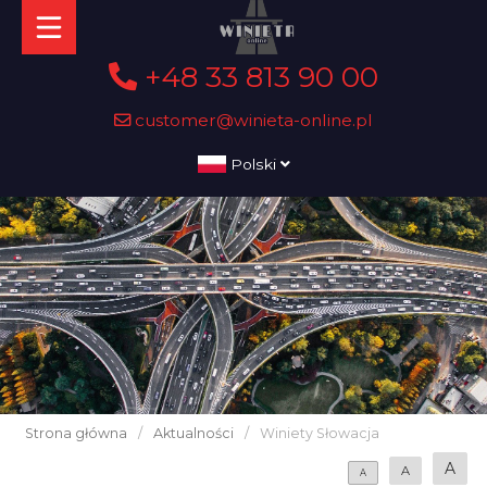
+48 33 813 90 00
customer@winieta-online.pl
Polski
Strona główna
/
Aktualności
/
Winiety Słowacja
A
A
A