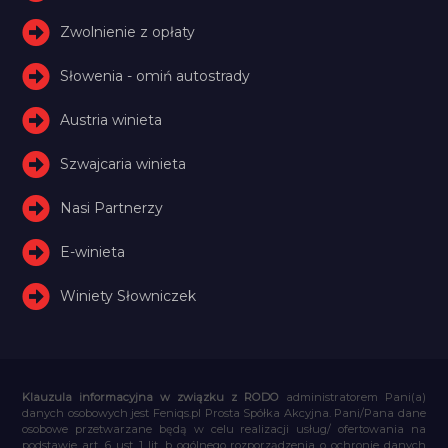
Zwolnienie z opłaty
Słowenia - omiń autostrady
Austria winieta
Szwajcaria winieta
Nasi Partnerzy
E-winieta
Winiety Słowniczek
Klauzula informacyjna w związku z RODO
administratorem Pani(a)
danych osobowych jest Feniqs.pl Prosta Spółka Akcyjna. Pani/Pana dane
osobowe przetwarzane będą w celu realizacji usług/ ofertowania na
podstawie art. 6 ust. 1 lit. b ogólnego rozporządzenia o ochronie danych