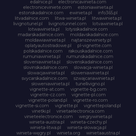
edalnice.pl
electronicavinieta.com
electroniceviniete.com
estoniawinieta.pl
estonskadalnice.com
ewinieta.pl
info365.pl
litvadalnice.com
litwa-winieta.pl
litwawinieta.pl
livignotunel.pl
livignotunnel.com
lotvawinieta.pl
lotwawinieta.pl
lotysskadalnice.com
madarskadalnice.com
moldavskadalnice.com
moldawiawinieta.pl
najtanszewiniety.pl
oplatyautostradowe.pl
pl-vignette.com
polskadalnice.com
rakouskadalnice.com
rumuniawinieta.pl
rumunskadalnice.com
sloveniawinieta.pl
slovenskadalnice.com
slovinskadalnice.com
slowacja-winieta.pl
slowacjawinieta.pl
sloweniawinieta.pl
svycarskadalnice.com
szwajcariawinieta.pl
słoweniawinieta.pl
tunellivigno.pl
vignette-at.com
vignette-bg.com
vignette-cz.com
vignette-pl.com
vignette-poland.pl
vignette-ro.com
vignette-si.com
vignette.pl
vignettepoland.pl
vinetki.pl
vinietaelectronica.com
vinieteelectronice.com
wegrywinieta.pl
winieta-austria.pl
winieta-czechy.pl
winieta-litwa.pl
winieta-słowacja.pl
winieta-węgry.pl
winieta.org
winietaaustria.pl