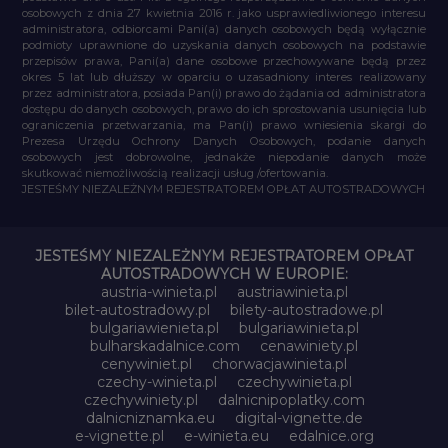
osobowych z dnia 27 kwietnia 2016 r. jako usprawiedliwionego interesu
administratora, odbiorcami Pani(a) danych osobowych będą wyłącznie
podmioty uprawnione do uzyskania danych osobowych na podstawie
przepisów prawa, Pani(a) dane osobowe przechowywane będą przez
okres 5 lat lub dłuższy w oparciu o uzasadniony interes realizowany
przez administratora, posiada Pan(i) prawo do żądania od administratora
dostępu do danych osobowych, prawo do ich sprostowania usunięcia lub
ograniczenia przetwarzania, ma Pan(i) prawo wniesienia skargi do
Prezesa Urzędu Ochrony Danych Osobowych, podanie danych
osobowych jest dobrowolne, jednakże niepodanie danych może
skutkować niemożliwością realizacji usług /ofertowania.
JESTEŚMY NIEZALEŻNYM REJESTRATOREM OPŁAT AUTOSTRADOWYCH
JESTEŚMY NIEZALEŻNYM REJESTRATOREM OPŁAT
AUTOSTRADOWYCH W EUROPIE:
austria-winieta.pl
austriawinieta.pl
bilet-autostradowy.pl
bilety-autostradowe.pl
bulgariawienieta.pl
bulgariawinieta.pl
bulharskadalnice.com
cenawiniety.pl
cenywiniet.pl
chorwacjawinieta.pl
czechy-winieta.pl
czechywinieta.pl
czechywiniety.pl
dalnicnipoplatky.com
dalnicniznamka.eu
digital-vignette.de
e-vignette.pl
e-winieta.eu
edalnice.org