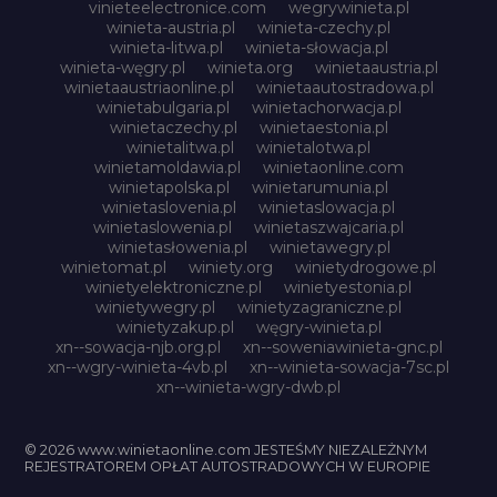
vinieteelectronice.com
wegrywinieta.pl
winieta-austria.pl
winieta-czechy.pl
winieta-litwa.pl
winieta-słowacja.pl
winieta-węgry.pl
winieta.org
winietaaustria.pl
winietaaustriaonline.pl
winietaautostradowa.pl
winietabulgaria.pl
winietachorwacja.pl
winietaczechy.pl
winietaestonia.pl
winietalitwa.pl
winietalotwa.pl
winietamoldawia.pl
winietaonline.com
winietapolska.pl
winietarumunia.pl
winietaslovenia.pl
winietaslowacja.pl
winietaslowenia.pl
winietaszwajcaria.pl
winietasłowenia.pl
winietawegry.pl
winietomat.pl
winiety.org
winietydrogowe.pl
winietyelektroniczne.pl
winietyestonia.pl
winietywegry.pl
winietyzagraniczne.pl
winietyzakup.pl
węgry-winieta.pl
xn--sowacja-njb.org.pl
xn--soweniawinieta-gnc.pl
xn--wgry-winieta-4vb.pl
xn--winieta-sowacja-7sc.pl
xn--winieta-wgry-dwb.pl
© 2026 www.winietaonline.com JESTEŚMY NIEZALEŻNYM
REJESTRATOREM OPŁAT AUTOSTRADOWYCH W EUROPIE