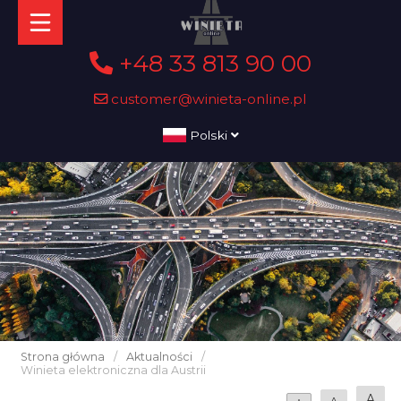
+48 33 813 90 00
customer@winieta-online.pl
Polski
Strona główna
/
Aktualności
/
Winieta elektroniczna dla Austrii
A
A