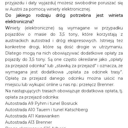
przyjazdu i daty wyjazdu) możesz swobodnie poruszać się
w Austrii za pomocą winiety elektronicznej.
Do jakiego rodzaju dróg potrzebna jest winieta
elektroniczna?
W
iniety (elektroniczne) są wymagane w przypadku
pojazdów o masie do 3,5 tony, które korzystają z
austriackich autostrad i dróg ekspresowych. Istnieją też
konkretne drogi, które są dość drogie w utrzymaniu.
Dlatego mogą na nich obowiązywać dodatkowe opłaty za
pojazdy do 3,5 tony. Są one często określane jako „opłaty
za przejazd odcinka” lub „stawką za przejazd” i oznacza, że
wymagana jest dodatkowa „opłata za odcinek trasy”.
Opłatę za przejazd danego odcinku można uiścić na
miejscu lub wykupić online u nas np.: przełęcz Brenner.
Na następujących trasach obowiązuje dodatkowa opłata, tj.
opłata za przejazd odcinka:
Autostrada A9 Pyhrn i tunel Bosruck
Autostrada A10 Tauern i tunel Katschberg
Autostrada A11 Karawanken
Autostrada A13 Brenner