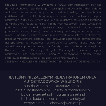
Klauzula informacyjna w związku z RODO
administratorem Pani(a)
danych osobowych jest Feniqs.pl Prosta Spółka Akcyjna. Pani/Pana dane
osobowe przetwarzane będą w celu realizacji usług/ ofertowania na
podstawie art. 6 ust. 1 lit. b ogólnego rozporządzenia o ochronie danych
osobowych z dnia 27 kwietnia 2016 r. jako usprawiedliwionego interesu
administratora, odbiorcami Pani(a) danych osobowych będą wyłącznie
podmioty uprawnione do uzyskania danych osobowych na podstawie
przepisów prawa, Pani(a) dane osobowe przechowywane będą przez
okres 5 lat lub dłuższy w oparciu o uzasadniony interes realizowany
przez administratora, posiada Pan(i) prawo do żądania od administratora
dostępu do danych osobowych, prawo do ich sprostowania usunięcia lub
ograniczenia przetwarzania, ma Pan(i) prawo wniesienia skargi do
Prezesa Urzędu Ochrony Danych Osobowych, podanie danych
osobowych jest dobrowolne, jednakże niepodanie danych może
skutkować niemożliwością realizacji usług /ofertowania.
JESTEŚMY NIEZALEŻNYM REJESTRATOREM OPŁAT AUTOSTRADOWYCH
JESTEŚMY NIEZALEŻNYM REJESTRATOREM OPŁAT
AUTOSTRADOWYCH W EUROPIE:
austria-winieta.pl
austriawinieta.pl
bilet-autostradowy.pl
bilety-autostradowe.pl
bulgariawienieta.pl
bulgariawinieta.pl
bulharskadalnice.com
cenawiniety.pl
cenywiniet.pl
chorwacjawinieta.pl