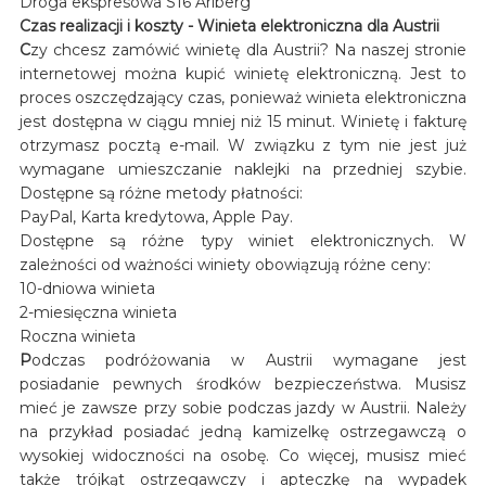
Droga ekspresowa S16 Arlberg
Czas realizacji i koszty - Winieta elektroniczna dla Austrii
C
zy chcesz zamówić winietę dla Austrii? Na naszej stronie
internetowej można kupić winietę elektroniczną. Jest to
proces oszczędzający czas, ponieważ winieta elektroniczna
jest dostępna w ciągu mniej niż 15 minut. Winietę i fakturę
otrzymasz pocztą e-mail. W związku z tym nie jest już
wymagane umieszczanie naklejki na przedniej szybie.
Dostępne są różne metody płatności:
PayPal, Karta kredytowa, Apple Pay.
Dostępne są różne typy winiet elektronicznych. W
zależności od ważności winiety obowiązują różne ceny:
10-dniowa winieta
2-miesięczna winieta
Roczna winieta
P
odczas podróżowania w Austrii wymagane jest
posiadanie pewnych środków bezpieczeństwa. Musisz
mieć je zawsze przy sobie podczas jazdy w Austrii. Należy
na przykład posiadać jedną kamizelkę ostrzegawczą o
wysokiej widoczności na osobę. Co więcej, musisz mieć
także trójkąt ostrzegawczy i apteczkę na wypadek