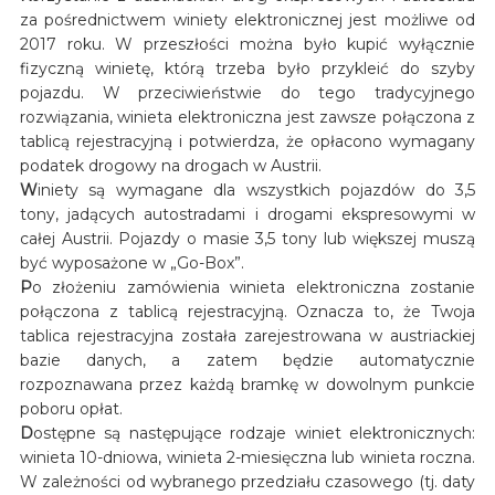
za pośrednictwem winiety elektronicznej jest możliwe od
2017 roku. W przeszłości można było kupić wyłącznie
fizyczną winietę, którą trzeba było przykleić do szyby
pojazdu. W przeciwieństwie do tego tradycyjnego
rozwiązania, winieta elektroniczna jest zawsze połączona z
tablicą rejestracyjną i potwierdza, że opłacono wymagany
podatek drogowy na drogach w Austrii.
W
iniety są wymagane dla wszystkich pojazdów do 3,5
tony, jadących autostradami i drogami ekspresowymi w
całej Austrii. Pojazdy o masie 3,5 tony lub większej muszą
być wyposażone w „Go-Box”.
P
o złożeniu zamówienia winieta elektroniczna zostanie
połączona z tablicą rejestracyjną. Oznacza to, że Twoja
tablica rejestracyjna została zarejestrowana w austriackiej
bazie danych, a zatem będzie automatycznie
rozpoznawana przez każdą bramkę w dowolnym punkcie
poboru opłat.
D
ostępne są następujące rodzaje winiet elektronicznych:
winieta 10-dniowa, winieta 2-miesięczna lub winieta roczna.
W zależności od wybranego przedziału czasowego (tj. daty