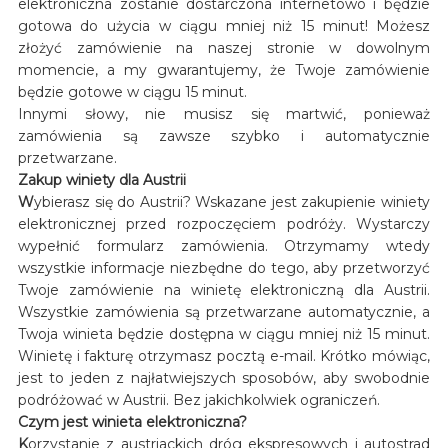
elektroniczna zostanie dostarczona internetowo i będzie
gotowa do użycia w ciągu mniej niż 15 minut! Możesz
złożyć zamówienie na naszej stronie w dowolnym
momencie, a my gwarantujemy, że Twoje zamówienie
będzie gotowe w ciągu 15 minut.
Innymi słowy, nie musisz się martwić, ponieważ
zamówienia są zawsze szybko i automatycznie
przetwarzane.
Zakup winiety dla Austrii
W
ybierasz się do Austrii? Wskazane jest zakupienie winiety
elektronicznej przed rozpoczęciem podróży. Wystarczy
wypełnić formularz zamówienia. Otrzymamy wtedy
wszystkie informacje niezbędne do tego, aby przetworzyć
Twoje zamówienie na winietę elektroniczną dla Austrii.
Wszystkie zamówienia są przetwarzane automatycznie, a
Twoja winieta będzie dostępna w ciągu mniej niż 15 minut.
Winietę i fakturę otrzymasz pocztą e-mail. Krótko mówiąc,
jest to jeden z najłatwiejszych sposobów, aby swobodnie
podróżować w Austrii. Bez jakichkolwiek ograniczeń.
Czym jest winieta elektroniczna?
K
orzystanie z austriackich dróg ekspresowych i autostrad