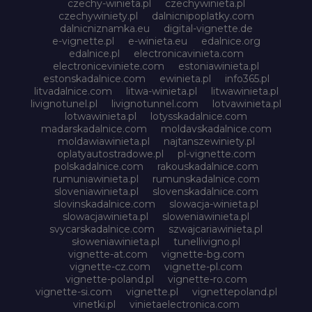
czechy-winieta.pl
czechywinieta.pl
czechywiniety.pl
dalnicnipoplatky.com
dalnicniznamka.eu
digital-vignette.de
e-vignette.pl
e-winieta.eu
edalnice.org
edalnice.pl
electronicavinieta.com
electroniceviniete.com
estoniawinieta.pl
estonskadalnice.com
ewinieta.pl
info365.pl
litvadalnice.com
litwa-winieta.pl
litwawinieta.pl
livignotunel.pl
livignotunnel.com
lotvawinieta.pl
lotwawinieta.pl
lotysskadalnice.com
madarskadalnice.com
moldavskadalnice.com
moldawiawinieta.pl
najtanszewiniety.pl
oplatyautostradowe.pl
pl-vignette.com
polskadalnice.com
rakouskadalnice.com
rumuniawinieta.pl
rumunskadalnice.com
sloveniawinieta.pl
slovenskadalnice.com
slovinskadalnice.com
slowacja-winieta.pl
slowacjawinieta.pl
sloweniawinieta.pl
svycarskadalnice.com
szwajcariawinieta.pl
słoweniawinieta.pl
tunellivigno.pl
vignette-at.com
vignette-bg.com
vignette-cz.com
vignette-pl.com
vignette-poland.pl
vignette-ro.com
vignette-si.com
vignette.pl
vignettepoland.pl
vinetki.pl
vinietaelectronica.com