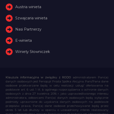
Austria winieta
Szwajcaria winieta
Nasi Partnerzy
E-winieta
Winiety Słowniczek
Klauzula informacyjna w związku z RODO
administratorem Pani(a)
danych osobowych jest Feniqs.pl Prosta Spółka Akcyjna. Pani/Pana dane
osobowe przetwarzane będą w celu realizacji usług/ ofertowania na
podstawie art. 6 ust. 1 lit. b ogólnego rozporządzenia o ochronie danych
osobowych z dnia 27 kwietnia 2016 r. jako usprawiedliwionego interesu
administratora, odbiorcami Pani(a) danych osobowych będą wyłącznie
podmioty uprawnione do uzyskania danych osobowych na podstawie
przepisów prawa, Pani(a) dane osobowe przechowywane będą przez
okres 5 lat lub dłuższy w oparciu o uzasadniony interes realizowany
przez administratora, posiada Pan(i) prawo do żądania od administratora