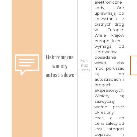
elektroniczne
kody, które
uprawniają do
korzystania z
płatnych dróg
w Europie.
Wiele krajów
europejskich
wymaga od
kierowców
Elektroniczne
posiadania
2023-
winiet, aby
winiety
11-23
móc poruszać
11:00:33
autostradowe
się po
autostradach i
drogach
ekspresowych.
Winiety są
zazwyczaj
ważne przez
określony
czas, a ich
cena zależy od
kraju, kategorii
pojazdu i