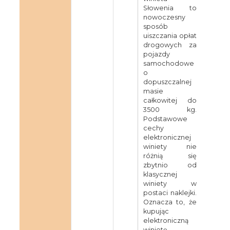
Słowenia to
nowoczesny
sposób
uiszczania opłat
drogowych za
pojazdy
samochodowe
o
dopuszczalnej
masie
całkowitej do
3500 kg.
Podstawowe
cechy
elektronicznej
winiety nie
różnią się
zbytnio od
klasycznej
winiety w
postaci naklejki.
Oznacza to, że
kupując
elektroniczną
winietę