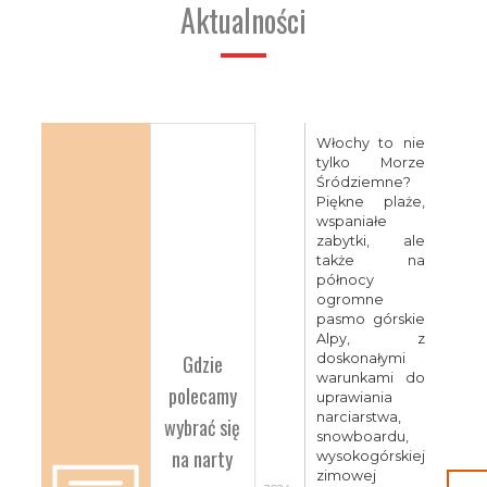
Aktualności
Włochy to nie
tylko Morze
Śródziemne?
Piękne plaże,
wspaniałe
zabytki, ale
także na
północy
ogromne
pasmo górskie
Alpy, z
Gdzie
doskonałymi
warunkami do
polecamy
uprawiania
narciarstwa,
wybrać się
snowboardu,
na narty
wysokogórskiej
zimowej