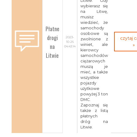
Litwie. Gdy
wybierasz się
na Litwę,
musisz
wiedzieć, że
Płatne
samochody
osobowe są
drogi
2023-
czytaj 
zwolnione z
10-26
na
winiet, ale
»
04:43:14
kierowcy
Litwie
samochodów
ciężarowych
muszą je
mieć, a także
wszystkie
pojazdy
użytkowe
powyżej 3 ton
DMC.
Zapoznaj się
także z listą
płatnych
dróg na
Litwie.