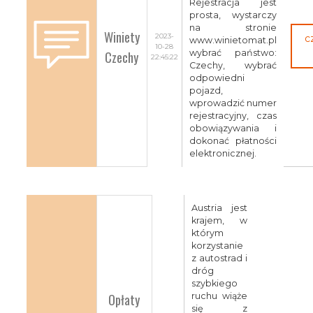
Rejestracja jest
prosta, wystarczy
na stronie
Winiety
2023-
c
www.winietomat.pl
10-28
Czechy
wybrać państwo:
22:45:22
Czechy, wybrać
odpowiedni
pojazd,
wprowadzić numer
rejestracyjny, czas
obowiązywania i
dokonać płatności
elektronicznej.
Austria jest
krajem, w
którym
korzystanie
z autostrad i
dróg
szybkiego
Opłaty
ruchu wiąże
się z