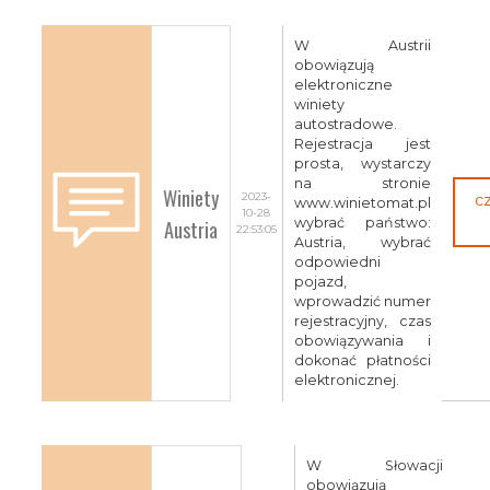
W Austrii
obowiązują
elektroniczne
winiety
autostradowe.
Rejestracja jest
prosta, wystarczy
na stronie
Winiety
2023-
c
www.winietomat.pl
10-28
Austria
wybrać państwo:
22:53:05
Austria, wybrać
odpowiedni
pojazd,
wprowadzić numer
rejestracyjny, czas
obowiązywania i
dokonać płatności
elektronicznej.
W Słowacji
obowiązują