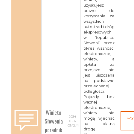
uzyskujesz
prawo do
korzystania ze
wszystkich
autostrad i dróg
ekspresowych
w Republice
Słowenii przez
okres ważności
elektronicznej
winiety, a
opłata za
przejazd nie
jest uiszczana
na podstawie
przejechanej
odległości.
Pojazdy bez
ważnej
elektronicznej
Winieta
winiety nie
2024-
czy
mogą wjechać
Słowenia
01-17
na płatną
03:42:41
poradnik
drogę.