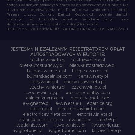
dostępu do danych osobowych, prawo do ich sprostowania usunięcia lub
ograniczenia przetwarzania, ma Pan(i) prawo wniesienia skargi do
Prezesa Urzędu Ochrony Danych Osobowych, podanie danych
osobowych jest dobrowolne, jednakże niepodanie danych może
skutkować niemożliwością realizacji usług /ofertowania.
JESTEŚMY NIEZALEŻNYM REJESTRATOREM OPŁAT AUTOSTRADOWYCH
JESTEŚMY NIEZALEŻNYM REJESTRATOREM OPŁAT
AUTOSTRADOWYCH W EUROPIE:
austria-winieta.pl
austriawinieta.pl
bilet-autostradowy.pl
bilety-autostradowe.pl
bulgariawienieta.pl
bulgariawinieta.pl
bulharskadalnice.com
cenawiniety.pl
cenywiniet.pl
chorwacjawinieta.pl
czechy-winieta.pl
czechywinieta.pl
czechywiniety.pl
dalnicnipoplatky.com
dalnicniznamka.eu
digital-vignette.de
e-vignette.pl
e-winieta.eu
edalnice.org
edalnice.pl
electronicavinieta.com
electroniceviniete.com
estoniawinieta.pl
estonskadalnice.com
ewinieta.pl
info365.pl
litvadalnice.com
litwa-winieta.pl
litwawinieta.pl
livignotunel.pl
livignotunnel.com
lotvawinieta.pl