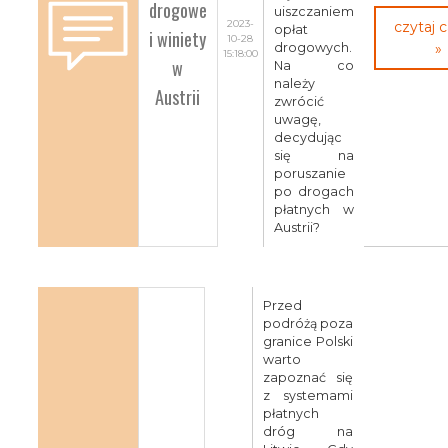
drogowe
uiszczaniem
2023-
czytaj 
opłat
i winiety
10-28
drogowych.
»
15:18:00
w
Na co
należy
Austrii
zwrócić
uwagę,
decydując
się na
poruszanie
po drogach
płatnych w
Austrii?
Przed
podróżą poza
granice Polski
warto
zapoznać się
z systemami
płatnych
dróg na