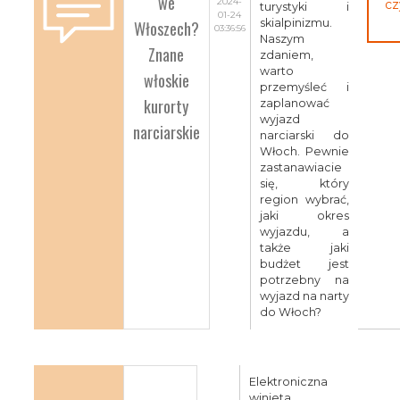
we
2024-
cz
turystyki i
01-24
Włoszech?
skialpinizmu.
03:36:56
Naszym
Znane
zdaniem,
warto
włoskie
przemyśleć i
kurorty
zaplanować
wyjazd
narciarskie
narciarski do
Włoch. Pewnie
zastanawiacie
się, który
region wybrać,
jaki okres
wyjazdu, a
także jaki
budżet jest
potrzebny na
wyjazd na narty
do Włoch?
Elektroniczna
winieta