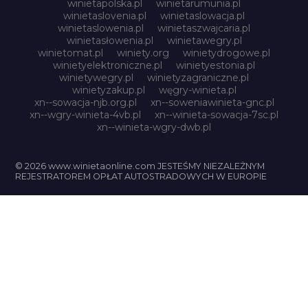
winietapolska.pl
winietarumunia.pl
winietaslovenia.pl
winietaslowacja.pl
winietaslowenia.pl
winietaszwajcaria.pl
winietasłowenia.pl
winietawegry.pl
winietomat.pl
winiety.org
winietydrogowe.pl
winietyelektroniczne.pl
winietyestonia.pl
winietywegry.pl
winietyzagraniczne.pl
winietyzakup.pl
węgry-winieta.pl
xn--sowacja-njb.org.pl
xn--soweniawinieta-gnc.pl
xn--wgry-winieta-4vb.pl
xn--winieta-sowacja-7sc.pl
xn--winieta-wgry-dwb.pl
© 2026 www.winietaonline.com JESTEŚMY NIEZALEŻNYM
REJESTRATOREM OPŁAT AUTOSTRADOWYCH W EUROPIE