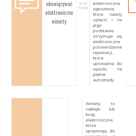
obowiązywać
elektroniczne
01-03
11:31:28
zgłoszenie,
elektroniczne
które należy
winiety
opłacić i na
jego
podstawie
otrzymuje się
elektroniczne
potwierdzenie
rejestracji,
które
upoważnia do
wjazdu na
płatne
autostrady.
Winiety to
naklejki lub
kody
elektroniczne,
które
uprawniają do