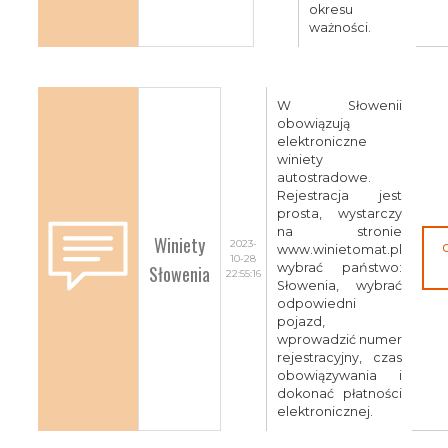
okresu
ważności.
W Słowenii
obowiązują
elektroniczne
winiety
autostradowe.
Rejestracja jest
prosta, wystarczy
na stronie
Winiety
2023-
www.winietomat.pl
10-28
Słowenia
wybrać państwo:
22:55:16
Słowenia, wybrać
odpowiedni
pojazd,
wprowadzić numer
rejestracyjny, czas
obowiązywania i
dokonać płatności
elektronicznej.