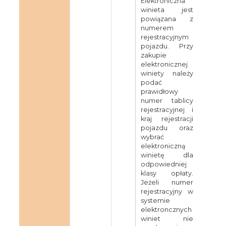
Elektroniczna
winieta jest
powiązana z
numerem
rejestracyjnym
pojazdu. Przy
zakupie
elektronicznej
winiety należy
podać
prawidłowy
numer tablicy
rejestracyjnej i
kraj rejestracji
pojazdu oraz
wybrać
elektroniczną
winietę dla
odpowiedniej
klasy opłaty.
Jeżeli numer
rejestracyjny w
systemie
elektroncznych
winiet nie