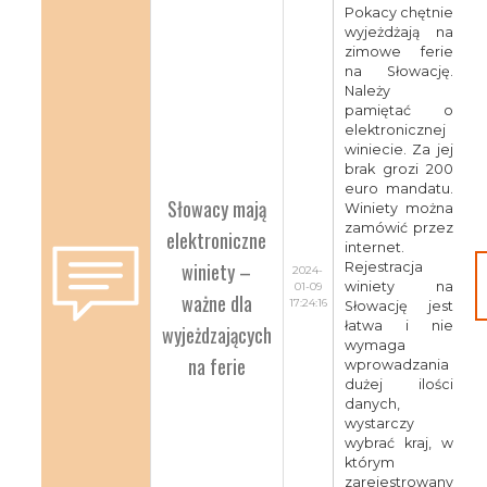
Pokacy chętnie
wyjeżdżają na
zimowe ferie
na Słowację.
Należy
pamiętać o
elektronicznej
winiecie. Za jej
brak grozi 200
euro mandatu.
Słowacy mają
Winiety można
zamówić przez
elektroniczne
internet.
winiety –
Rejestracja
2024-
winiety na
01-09
ważne dla
17:24:16
Słowację jest
łatwa i nie
wyjeżdzających
wymaga
na ferie
wprowadzania
dużej ilości
danych,
wystarczy
wybrać kraj, w
którym
zarejestrowany