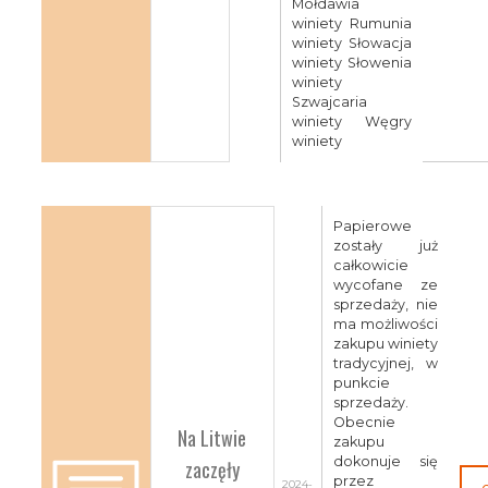
Mołdawia
winiety Rumunia
winiety Słowacja
winiety Słowenia
winiety
Szwajcaria
winiety Węgry
winiety
Papierowe
zostały już
całkowicie
wycofane ze
sprzedaży, nie
ma możliwości
zakupu winiety
tradycyjnej, w
punkcie
sprzedaży.
Obecnie
Na Litwie
zakupu
dokonuje się
zaczęły
przez
2024-