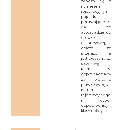
zgadza się z
numerem
rejestracyjnym
pojazdu
poruszającego
się po
autostradzie lub
drodze
ekspresowej,
opłata za
przejazd nie
jest uważana za
uiszczoną.
Klient jest
odpowiedzialny
za wpisanie
prawidłowego
numeru
rejestracyjnego
i wybór
odpowiedniej
klasy opłaty.