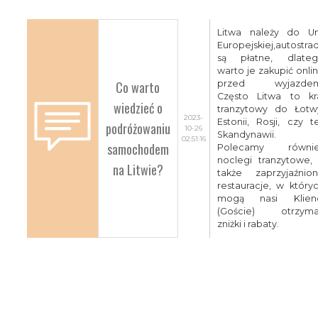
Litwa należy do Un
Europejskiej,autostra
są płatne, dlate
warto je zakupić onli
Co warto
przed wyjazdem
Często Litwa to kr
wiedzieć o
tranzytowy do Łotw
2023-
Estonii, Rosji, czy t
podróżowaniu
10-26
Skandynawii.
02:51:16
samochodem
Polecamy równie
noclegi tranzytowe,
na Litwie?
także zaprzyjaźnio
restauracje, w który
mogą nasi Klien
(Goście) otrzym
zniżki i rabaty.