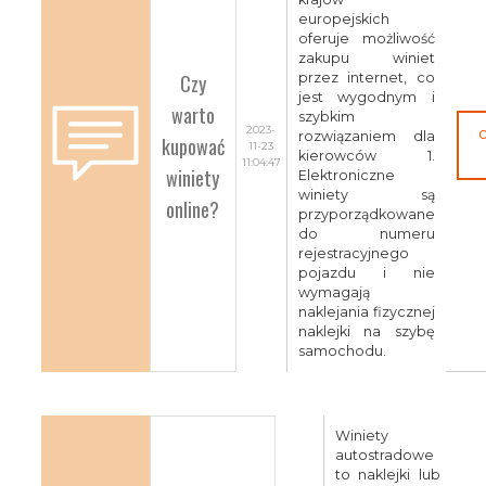
europejskich
oferuje możliwość
zakupu winiet
Czy
przez internet, co
jest wygodnym i
warto
szybkim
2023-
rozwiązaniem dla
kupować
11-23
kierowców 1.
11:04:47
winiety
Elektroniczne
winiety są
online?
przyporządkowane
do numeru
rejestracyjnego
pojazdu i nie
wymagają
naklejania fizycznej
naklejki na szybę
samochodu.
Winiety
autostradowe
to naklejki lub