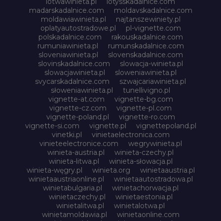
lotwawinieta.pl
lotysskadalnice.com
madarskadalnice.com
moldavskadalnice.com
moldawiawinieta.pl
najtanszewiniety.pl
oplatyautostradowe.pl
pl-vignette.com
polskadalnice.com
rakouskadalnice.com
rumuniawinieta.pl
rumunskadalnice.com
sloveniawinieta.pl
slovenskadalnice.com
slovinskadalnice.com
slowacja-winieta.pl
slowacjawinieta.pl
sloweniawinieta.pl
svycarskadalnice.com
szwajcariawinieta.pl
słoweniawinieta.pl
tunellivigno.pl
vignette-at.com
vignette-bg.com
vignette-cz.com
vignette-pl.com
vignette-poland.pl
vignette-ro.com
vignette-si.com
vignette.pl
vignettepoland.pl
vinetki.pl
vinietaelectronica.com
vinieteelectronice.com
wegrywinieta.pl
winieta-austria.pl
winieta-czechy.pl
winieta-litwa.pl
winieta-słowacja.pl
winieta-węgry.pl
winieta.org
winietaaustria.pl
winietaaustriaonline.pl
winietaautostradowa.pl
winietabulgaria.pl
winietachorwacja.pl
winietaczechy.pl
winietaestonia.pl
winietalitwa.pl
winietalotwa.pl
winietamoldawia.pl
winietaonline.com