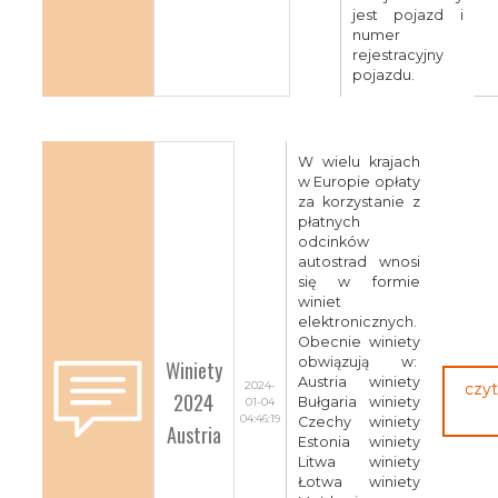
jest pojazd i
numer
rejestracyjny
pojazdu.
W wielu krajach
w Europie opłaty
za korzystanie z
płatnych
odcinków
autostrad wnosi
się w formie
winiet
elektronicznych.
Obecnie winiety
obwiązują w:
Winiety
Austria winiety
2024-
czyt
2024
Bułgaria winiety
01-04
04:46:19
Czechy winiety
Austria
Estonia winiety
Litwa winiety
Łotwa winiety