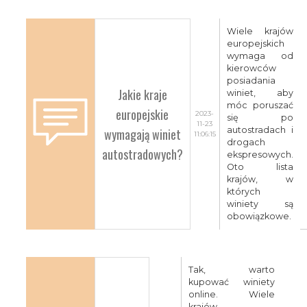
Wiele krajów
europejskich
wymaga od
kierowców
posiadania
Jakie kraje
winiet, aby
móc poruszać
europejskie
2023-
się po
11-23
wymagają winiet
autostradach i
11:06:15
drogach
autostradowych?
ekspresowych.
Oto lista
krajów, w
których
winiety są
obowiązkowe.
Tak, warto
kupować winiety
online. Wiele
krajów