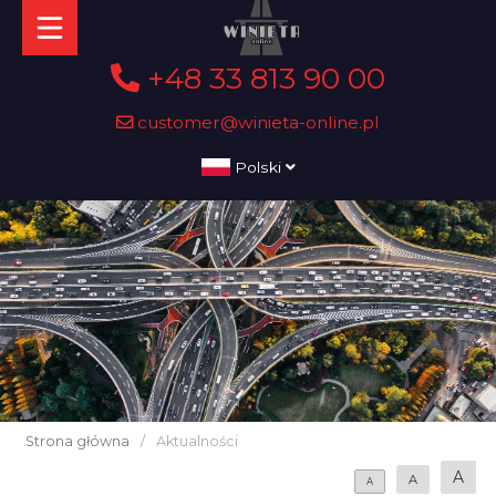
+48 33 813 90 00
customer@winieta-online.pl
Polski
Strona główna
/
Aktualności
A
A
A