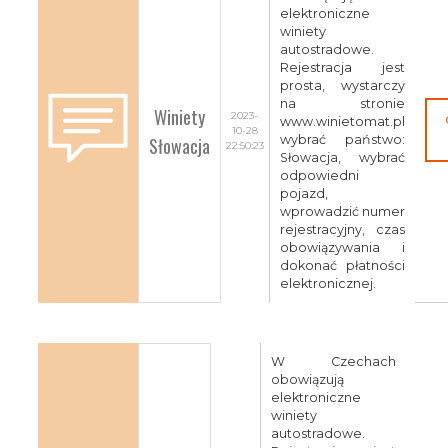
elektroniczne
winiety
autostradowe.
Rejestracja jest
prosta, wystarczy
na stronie
Winiety
2023-
www.winietomat.pl
10-28
Słowacja
wybrać państwo:
22:50:23
Słowacja, wybrać
odpowiedni
pojazd,
wprowadzić numer
rejestracyjny, czas
obowiązywania i
dokonać płatności
elektronicznej.
W Czechach
obowiązują
elektroniczne
winiety
autostradowe.