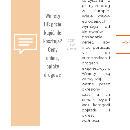
korzystania z
płatnych dróg
w Europie.
Winiety
Wiele krajów
europejskich
UE: gdzie
wymaga od
kupić, ile
kierowców
posiadania
kosztują?
2023-
czyt
winiet, aby
11-23
Ceny
móc poruszać
21:06:09
się po
online,
autostradach i
drogach
opłaty
ekspresowych.
drogowe
Winiety są
zazwyczaj
ważne przez
określony
czas, a ich
cena zależy od
kraju, kategorii
pojazdu i
okresu
ważności.